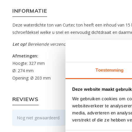
INFORMATIE
Deze waterdichte ton van Curtec ton heeft een inhoud van 15 l
schroefdeksel welke u snel en eenvoudig dichtdraait en daarm
Let op!
Berekende verzendkosten gelden voor max. 4 tonnen,
Afmetingen:
Hoogte: 327 mm
Toestemming
Ø: 274 mm
Opening: Ø 203 mm
Deze website maakt gebruik
REVIEWS
We gebruiken cookies om cont
websiteverkeer te analyseren
media, adverteren en analys
Nog niet gewaardeerd
verstrekt of die ze hebben v