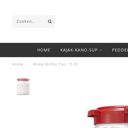
HOME
KAJAK-KANO-SUP
PEDDE
Home
/
Waterdichte Ton, 15 ltr