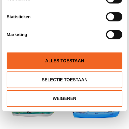
Zeer leuke kayak voor zijn prijs, verleden jaar gekocht, al menig
uren plezier van gehad!
Statistieken
5
sterren op basis van 3 beoordelingen
Marketing
JE BEOORDELING TOEVOEGEN
ALLES TOESTAAN
GERELATEERDE PRODUCTEN
SELECTIE TOESTAAN
WEIGEREN