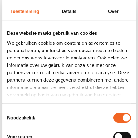
Capaciteit:
150 kg
Toestemming
Details
Over
REVIEWS
Deze website maakt gebruik van cookies
We gebruiken cookies om content en advertenties te
Patrick
Geplaatst op 25 Juli 2026 at 11:10
personaliseren, om functies voor social media te bieden
Al zeer veel plezier beleeft op het water.
en om ons websiteverkeer te analyseren. Ook delen we
top bootje. thanks team.
informatie over uw gebruik van onze site met onze
partners voor social media, adverteren en analyse. Deze
partners kunnen deze gegevens combineren met andere
Patrick
Geplaatst op 21 Juni 2026 at 19:32
informatie die u aan ze heeft verstrekt of die ze hebben
verzameld op basis van uw gebruik van hun services.
21/06/2026. net eentje besteld. ik laat het jullie zeker nog
weten..BE
Toestemmingsselectie
Noodzakelijk
Lambrigts Marc
Geplaatst op 26 Mei 2026
at 17:27
Voorkeuren