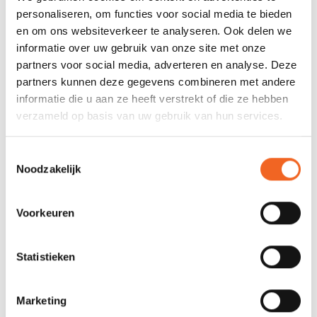
personaliseren, om functies voor social media te bieden
Drinkzak optie:
Nee
en om ons websiteverkeer te analyseren. Ook delen we
Drijfvermogen:
XS (40 N), S/M (55 N), M/L
informatie over uw gebruik van onze site met onze
(70 N), XL/XXL (70 N)
partners voor social media, adverteren en analyse. Deze
partners kunnen deze gegevens combineren met andere
informatie die u aan ze heeft verstrekt of die ze hebben
REVIEWS
verzameld op basis van uw gebruik van hun services.
Nog niet gewaardeerd
Toestemmingsselectie
Noodzakelijk
0 sterren op basis van 0 beoordelingen
Voorkeuren
JE BEOORDELING TOEVOEGEN
Statistieken
GERELATEERDE PRODUCTEN
Marketing