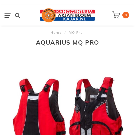
0
Home
/
MQ Pro
AQUARIUS MQ PRO