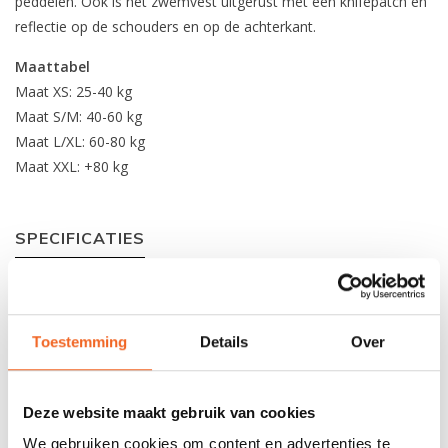
peddelen. Ook is het zwemvest uitgerust met een knifepatch en
reflectie op de schouders en op de achterkant.
Maattabel
Maat XS: 25-40 kg
Maat S/M: 40-60 kg
Maat L/XL: 60-80 kg
Maat XXL: +80 kg
SPECIFICATIES
Materiaal
Corduroy Nylon
Verstelbaarheid:
2 banden per zijkant +
Toestemming
Details
Over
schouderbanden
Rits:
Ja
Deze website maakt gebruik van cookies
Zakken:
2 zakken
We gebruiken cookies om content en advertenties te