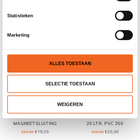
AQUA DESIGN KOA SEMI-
AQUA DESIGN KOA SEMI-
Statistieken
BACKPACK 50 LTR
BACKPACK 80 LTR
€29,00
€35,00
€35,00
€49,00
Marketing
VAAK GEKOCHT
ALLES TOESTAAN
SELECTIE TOESTAAN
WEIGEREN
FIDLOCK TELEFOONTASJE
H.F. WATERDICHTE TAS
MAGNEETSLUITING
20 LTR, PVC 350
€19,50
€20,00
€23,50
€25,00