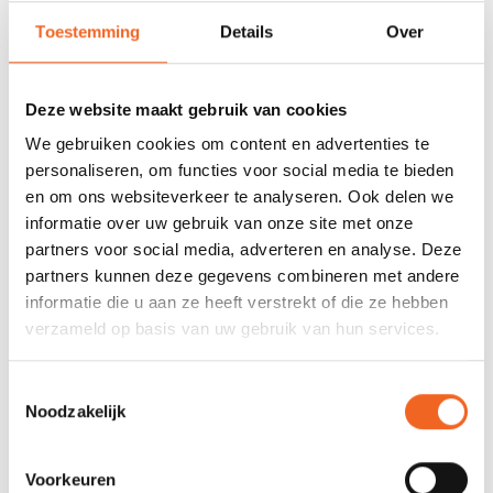
Toestemming
Details
Over
Nog niet gewaardeerd
0 sterren op basis van 0 beoordelingen
Deze website maakt gebruik van cookies
We gebruiken cookies om content en advertenties te
JE BEOORDELING TOEVOEGEN
personaliseren, om functies voor social media te bieden
en om ons websiteverkeer te analyseren. Ook delen we
informatie over uw gebruik van onze site met onze
GERELATEERDE PRODUCTEN
partners voor social media, adverteren en analyse. Deze
partners kunnen deze gegevens combineren met andere
informatie die u aan ze heeft verstrekt of die ze hebben
verzameld op basis van uw gebruik van hun services.
Toestemmingsselectie
Noodzakelijk
Voorkeuren