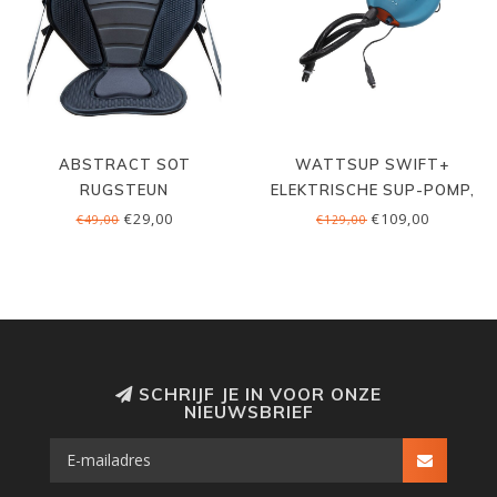
ABSTRACT SOT
WATTSUP SWIFT+
RUGSTEUN
ELEKTRISCHE SUP-POMP,
ACCU, 20 PSI
€29,00
€109,00
€49,00
€129,00
SCHRIJF JE IN VOOR ONZE
NIEUWSBRIEF