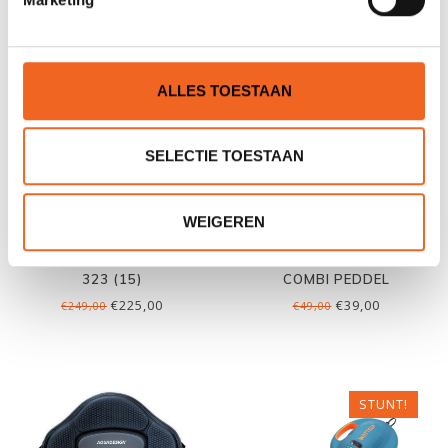
NIEUW!
ALLES TOESTAAN
SELECTIE TOESTAAN
WEIGEREN
AQUA DESIGN NYRO 10'6-
ABSTRACT SUP-KAJAK
323 (15)
COMBI PEDDEL
€225,00
€39,00
€249,00
€49,00
STUNT!