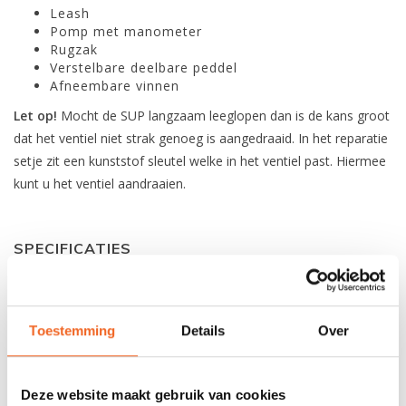
Leash
Pomp met manometer
Rugzak
Verstelbare deelbare peddel
Afneembare vinnen
Let op!
Mocht de SUP langzaam leeglopen dan is de kans groot
dat het ventiel niet strak genoeg is aangedraaid. In het reparatie
setje zit een kunststof sleutel welke in het ventiel past. Hiermee
kunt u het ventiel aandraaien.
SPECIFICATIES
Lengte:
323 cm / 10'6
Toestemming
Details
Over
Breedte:
81 cm / 32''
Dikte:
15 cm
Deze website maakt gebruik van cookies