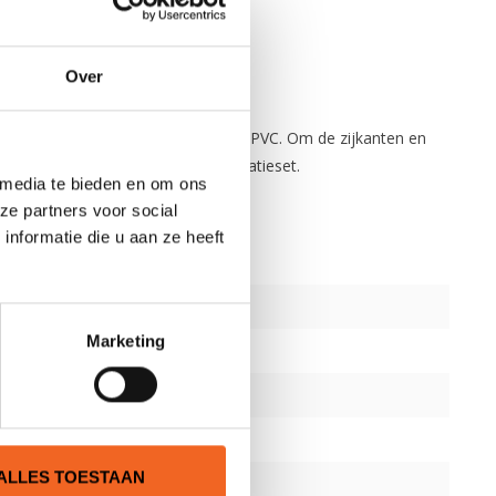
Over
nl
.
odems zijn gemaakt van 1680 DTEX PVC. Om de zijkanten en
t met voetbanden en een PVC-reparatieset.
 media te bieden en om ons
ze partners voor social
nformatie die u aan ze heeft
Marketing
ALLES TOESTAAN