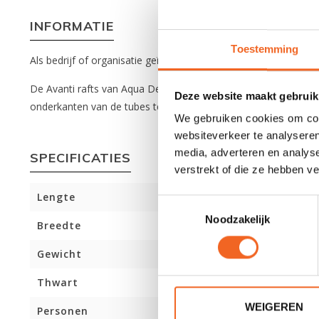
INFORMATIE
Toestemming
Als bedrijf of organisatie geïnteresseerd in het aanschaffen 
De Avanti rafts van Aqua Design zijn gemaakt van een zeer 
Deze website maakt gebruik
onderkanten van de tubes te beschermen, zijn deze versterkt m
We gebruiken cookies om cont
websiteverkeer te analyseren
media, adverteren en analys
SPECIFICATIES
verstrekt of die ze hebben v
Lengte
Toestemmingsselectie
Noodzakelijk
Breedte
Gewicht
Thwart
WEIGEREN
Personen