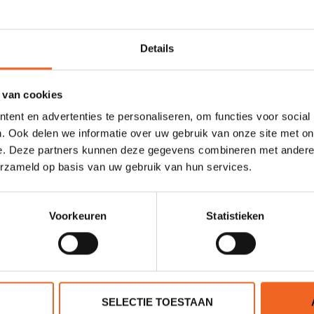
Details
van één of meer rafts? Informeer naar de mogelijkheden via
info@kajak.
hoogwaardig PVC. De tubes zijn gemaakt van 1100 DTEX PVC en de b
 van cookies
et een extra laag van 1100 DTEX PVC. Alle Avanti rafts zijn uitgerus
ent en advertenties te personaliseren, om functies voor social
. Ook delen we informatie over uw gebruik van onze site met on
e. Deze partners kunnen deze gegevens combineren met andere i
erzameld op basis van uw gebruik van hun services.
540 cm
Voorkeuren
Statistieken
210 cm
87 kg
5
SELECTIE TOESTAAN
12