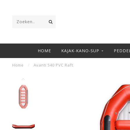
HOME
KAJAK-KANO-SUP
PEDDE
Home
/
Avanti 540 PVC Raft