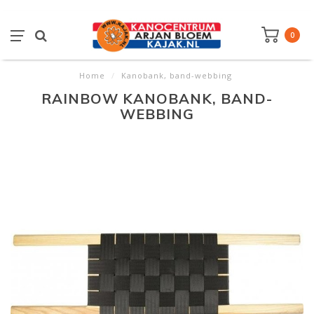
0
Home
/
Kanobank, band-webbing
RAINBOW KANOBANK, BAND-
WEBBING