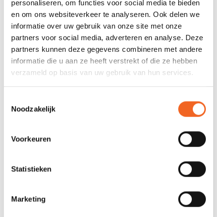
personaliseren, om functies voor social media te bieden
Achterbank
en om ons websiteverkeer te analyseren. Ook delen we
Lengte: 68 - 61 cm
informatie over uw gebruik van onze site met onze
Zitting: 39.5 x 25 cm
partners voor social media, adverteren en analyse. Deze
partners kunnen deze gegevens combineren met andere
Middenbank 90
informatie die u aan ze heeft verstrekt of die ze hebben
Lengte: 90 cm
verzameld op basis van uw gebruik van hun services.
Zitting: 62 x 25 cm
Toestemmingsselectie
Middenbank 91.5
Noodzakelijk
Lengte: 91.5 cm
Zitting: 62 x 27 cm
Voorkeuren
Middenbank 101.5
Lengte: 101,5 cm
Statistieken
Zitting: 66,5 x 25 cm
Marketing
REVIEWS