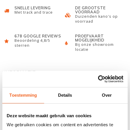
SNELLE LEVERING
DE GROOTSTE
VOORRAAD
Met track and trace
Duizenden kano's op
voorraad
678 GOOGLE REVIEWS
PROEFVAART
MOGELIJKHEID
Beoordeling 4,8/5
Bij onze showroom
sterren
locatie
INFORMATIE
Vervangende voor-, achter- en middenbanken voor de Canadese
kano. De banken zijn van hout met webbing als zitting. Voor- en
Toestemming
Details
Over
achterbank zijn op vorm-lengte gezaagd.
Voorbank
Deze website maakt gebruik van cookies
Lengte: 79 - 73 cm
We gebruiken cookies om content en advertenties te
Zitting: 39.5 x 25 cm