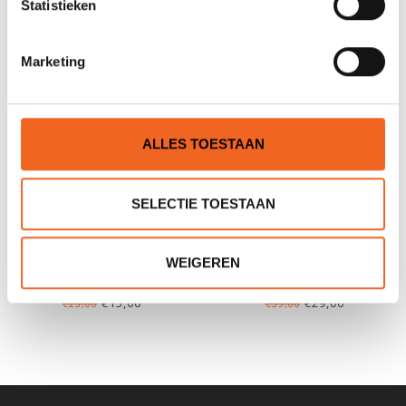
Statistieken
Marketing
ALLES TOESTAAN
SELECTIE TOESTAAN
HIKO HANDPOMP,
KAJAK SPORT HANDPOMP,
WEIGEREN
LENSPOMP OUTFLOW
LENSPOMP KS RVS
€15,00
€29,00
€25,00
€39,00