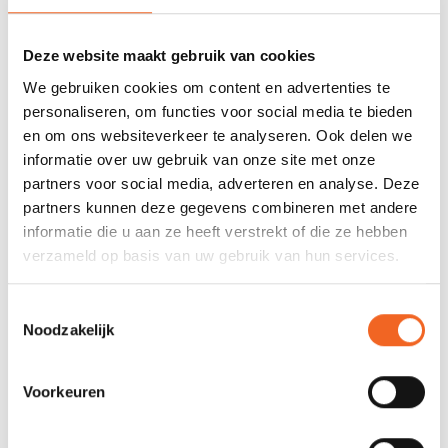
0 sterren op basis van 0 beoordelingen
JE BEOORDELING TOEVOEGEN
Deze website maakt gebruik van cookies
We gebruiken cookies om content en advertenties te
personaliseren, om functies voor social media te bieden
GERELATEERDE PRODUCTEN
en om ons websiteverkeer te analyseren. Ook delen we
informatie over uw gebruik van onze site met onze
partners voor social media, adverteren en analyse. Deze
partners kunnen deze gegevens combineren met andere
informatie die u aan ze heeft verstrekt of die ze hebben
verzameld op basis van uw gebruik van hun services.
Toestemmingsselectie
Noodzakelijk
Voorkeuren
NRS SPONS, 20X11
H.F. WATERDICHTE TAS 6
LTR, PVC 350
€11,50
€16,00
€15,00
€19,00