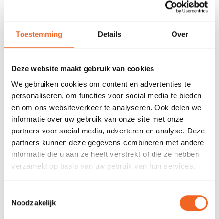
REVIEWS
Toestemming
Details
Over
Nog niet gewaardeerd
Deze website maakt gebruik van cookies
We gebruiken cookies om content en advertenties te
0 sterren op basis van 0 beoordelingen
personaliseren, om functies voor social media te bieden
en om ons websiteverkeer te analyseren. Ook delen we
JE BEOORDELING TOEVOEGEN
informatie over uw gebruik van onze site met onze
partners voor social media, adverteren en analyse. Deze
partners kunnen deze gegevens combineren met andere
GERELATEERDE PRODUCTEN
informatie die u aan ze heeft verstrekt of die ze hebben
verzameld op basis van uw gebruik van hun services.
Toestemmingsselectie
Noodzakelijk