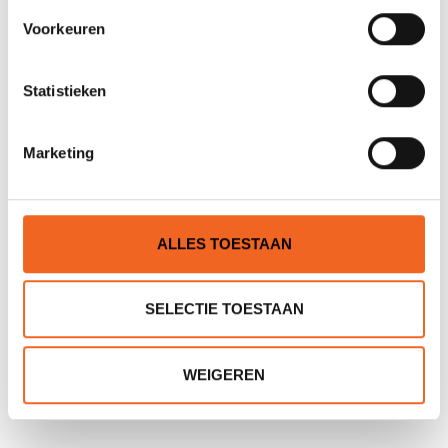
Voorkeuren
Statistieken
GRANGERS WETSUIT
JUSTSURF LONG JOHN
WASH, 500 ML
AMUTHON
Marketing
€11,95
€69,00
€79,00
ALLES TOESTAAN
SELECTIE TOESTAAN
WEIGEREN