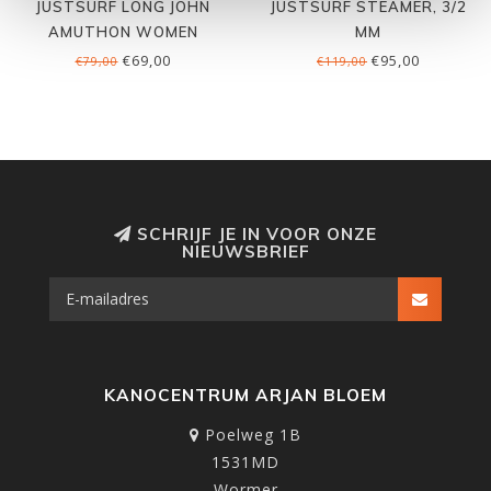
JUSTSURF LONG JOHN
JUSTSURF STEAMER, 3/2
AMUTHON WOMEN
MM
€69,00
€95,00
€79,00
€119,00
SCHRIJF JE IN VOOR ONZE
NIEUWSBRIEF
KANOCENTRUM ARJAN BLOEM
Poelweg 1B
1531MD
Wormer