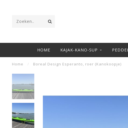
HOME
KAJAK-KANO-SUP
PEDDE
Home
/
Boreal Design Esperanto, roer (Kanokoopje)