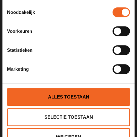
Toestemmingsselectie
Noodzakelijk
KANOCENTRUM ARJAN BLOEM
Poelweg 1B
Voorkeuren
1531MD
Wormer
Statistieken
075 621 8805
info@kajak.nl
Marketing
ALLES TOESTAAN
SELECTIE TOESTAAN
INFORMATIE
Over ons
WEIGEREN