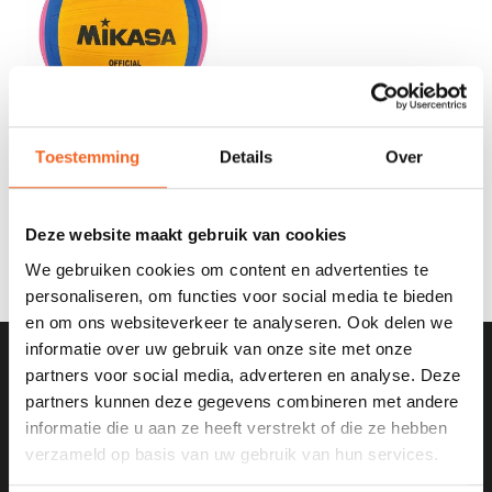
Toestemming
Details
Over
MIKASA POLOBAL
COMPETITION
€29,50
Deze website maakt gebruik van cookies
We gebruiken cookies om content en advertenties te
personaliseren, om functies voor social media te bieden
en om ons websiteverkeer te analyseren. Ook delen we
informatie over uw gebruik van onze site met onze
partners voor social media, adverteren en analyse. Deze
SCHRIJF JE IN VOOR ONZE
partners kunnen deze gegevens combineren met andere
NIEUWSBRIEF
informatie die u aan ze heeft verstrekt of die ze hebben
verzameld op basis van uw gebruik van hun services.