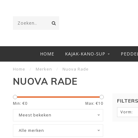
HOME
KAJAK-KANO-SUP
PEDDE
Home
/
Merken
/
Nuova Rade
NUOVA RADE
FILTER
Min: €
0
Max: €
10
Vorm:
Meest bekeken
Alle merken