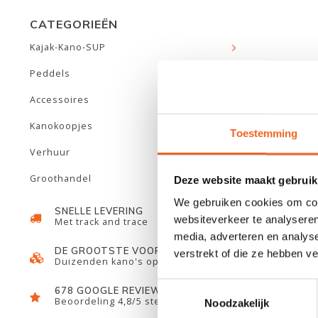
CATEGORIEËN
Kajak-Kano-SUP
Peddels
Accessoires
Kanokoopjes
Toestemming
Verhuur
Groothandel
Deze website maakt gebruik
We gebruiken cookies om cont
NUOVA RA
SNELLE LEVERING
websiteverkeer te analyseren
Met track and trace
media, adverteren en analys
DE GROOTSTE VOORRAAD
verstrekt of die ze hebben v
Duizenden kano's op voorraad
Toestemmingsselectie
678 GOOGLE REVIEWS
Beoordeling 4,8/5 sterren
Noodzakelijk