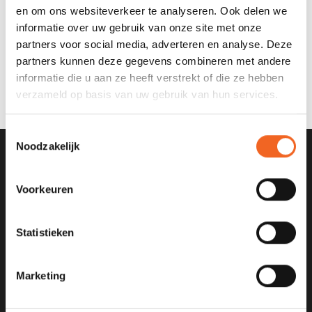
en om ons websiteverkeer te analyseren. Ook delen we
informatie over uw gebruik van onze site met onze
PADLER HORLOGEHOUDER
partners voor social media, adverteren en analyse. Deze
partners kunnen deze gegevens combineren met andere
€15,00
informatie die u aan ze heeft verstrekt of die ze hebben
verzameld op basis van uw gebruik van hun services.
Toestemmingsselectie
Noodzakelijk
SCHRIJF JE IN VOOR ONZE
NIEUWSBRIEF
Voorkeuren
Statistieken
Marketing
KANOCENTRUM ARJAN BLOEM
Poelweg 1B