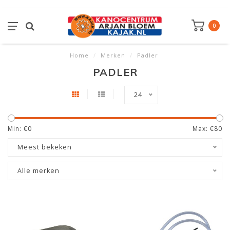
0
Home
/
Merken
/
Padler
PADLER
24
Min: €
0
Max: €
80
Meest bekeken
Alle merken