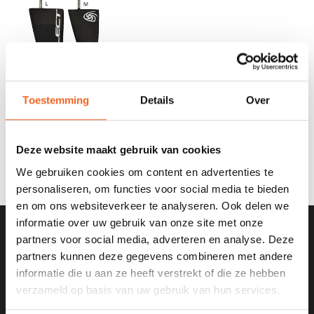
Toestemming
Details
Over
SELECT RACE ROER ,
CARBON
€65,00
Deze website maakt gebruik van cookies
We gebruiken cookies om content en advertenties te
personaliseren, om functies voor social media te bieden
en om ons websiteverkeer te analyseren. Ook delen we
informatie over uw gebruik van onze site met onze
partners voor social media, adverteren en analyse. Deze
SCHRIJF JE IN VOOR ONZE
partners kunnen deze gegevens combineren met andere
NIEUWSBRIEF
informatie die u aan ze heeft verstrekt of die ze hebben
verzameld op basis van uw gebruik van hun services.