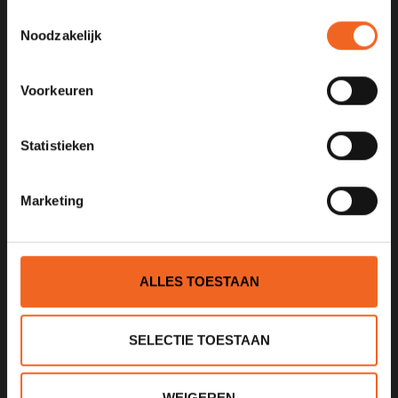
Toestemmingsselectie
Noodzakelijk
KANOCENTRUM ARJAN BLOEM
Poelweg 1B
Voorkeuren
1531MD
Wormer
Statistieken
075 621 8805
info@kajak.nl
Marketing
ALLES TOESTAAN
SELECTIE TOESTAAN
INFORMATIE
Over ons
WEIGEREN