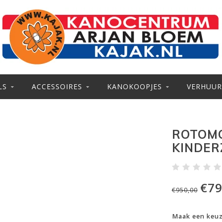
LS
ACCESSOIRES
KANOKOOPJES
VERHUUR
ROTOMO
KINDER
€79
€950,00
Maak een keu