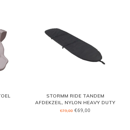
TOEL
STORMM RIDE TANDEM
AFDEKZEIL, NYLON HEAVY DUTY
(DIV. MERKEN)
€69,00
€79,00