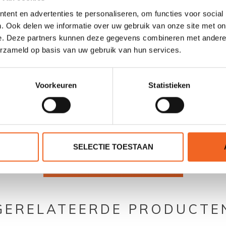
-
ent en advertenties te personaliseren, om functies voor social
. Ook delen we informatie over uw gebruik van onze site met on
33 kg
e. Deze partners kunnen deze gegevens combineren met andere i
230 kg
erzameld op basis van uw gebruik van hun services.
Voorkeuren
Statistieken
0 sterren op basis van 0 beoordelingen
SELECTIE TOESTAAN
JE BEOORDELING TOEVOEGEN
GERELATEERDE PRODUCTE