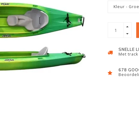
Kleur - Gro
SNELLE 
Met track
678 GOO
Beoordeli