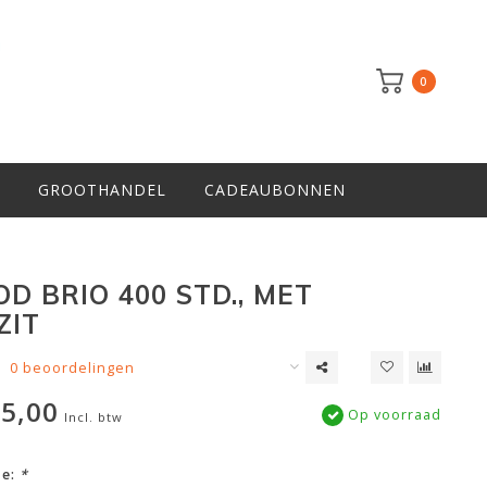
0
GROOTHANDEL
CADEAUBONNEN
D BRIO 400 STD., MET
ZIT
0 beoordelingen
5,00
Op voorraad
Incl. btw
ze:
*