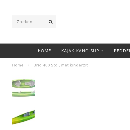
HOME
KAJAK-KANO-SUP
PEDDE
Home
/
Brio 400 Std., met kinderzit