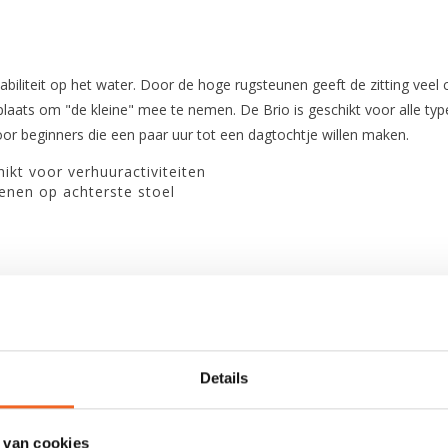
liteit op het water. Door de hoge rugsteunen geeft de zitting veel 
laats om "de kleine" mee te nemen. De Brio is geschikt voor alle ty
voor beginners die een paar uur tot een dagtochtje willen maken.
ikt voor verhuuractiviteiten
enen op achterste stoel
Polyethyleen
Details
395 cm
83 cm
 van cookies