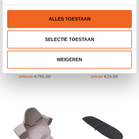
ALLES TOESTAAN
SELECTIE TOESTAAN
WEIGEREN
KAYAKZONE CARIBOU
EGALIS TOERIST, STD.
ADVENTURE 430 LUXE
€795,00
€29,00
€950,00
€39,00