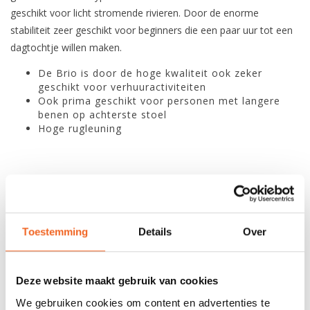
geschikt voor licht stromende rivieren. Door de enorme
stabiliteit zeer geschikt voor beginners die een paar uur tot een
dagtochtje willen maken.
De Brio is door de hoge kwaliteit ook zeker
geschikt voor verhuuractiviteiten
Ook prima geschikt voor personen met langere
benen op achterste stoel
Hoge rugleuning
SPECIFICATIES
Materiaal:
Polyethyleen
Toestemming
Details
Over
Lengte:
395 cm
Breedte:
83 cm
Deze website maakt gebruik van cookies
We gebruiken cookies om content en advertenties te
Kuiplengte:
-