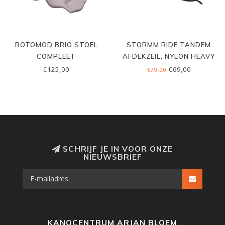
ROTOMOD BRIO STOEL
STORMM RIDE TANDEM
COMPLEET
AFDEKZEIL, NYLON HEAVY
DUTY (DIV. MERKEN)
€125,00
€69,00
€79,00
SCHRIJF JE IN VOOR ONZE
NIEUWSBRIEF
KANOCENTRUM ARJAN BLOEM