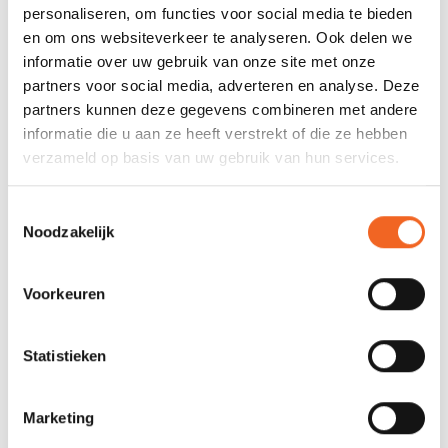
personaliseren, om functies voor social media te bieden
Gewicht:
33 kg
en om ons websiteverkeer te analyseren. Ook delen we
informatie over uw gebruik van onze site met onze
Capaciteit:
230 kg
partners voor social media, adverteren en analyse. Deze
partners kunnen deze gegevens combineren met andere
informatie die u aan ze heeft verstrekt of die ze hebben
REVIEWS
verzameld op basis van uw gebruik van hun services.
Nog niet gewaardeerd
Toestemmingsselectie
Noodzakelijk
0 sterren op basis van 0 beoordelingen
Voorkeuren
JE BEOORDELING TOEVOEGEN
Statistieken
GERELATEERDE PRODUCTEN
Marketing