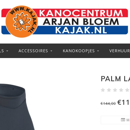
LS
ACCESSOIRES
KANOKOOPJES
VERHUUR
PALM L
€11
€144,00
M