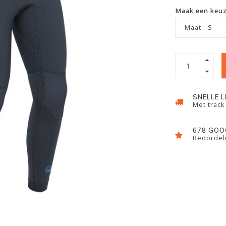
Maak een keu
Maat - S
SNELLE 
Met track
678 GOO
Beoordeli