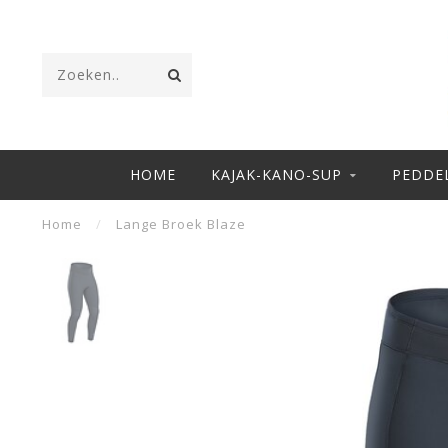
HOME
KAJAK-KANO-SUP
PEDDE
Home
/
Lange Broek Blaze