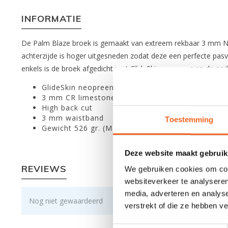
INFORMATIE
De Palm Blaze broek is gemaakt van extreem rekbaar 3 mm Neo
achterzijde is hoger uitgesneden zodat deze een perfecte pasvo
enkels is de broek afgedicht met GlideSkin neopreen en de naden
GlideSkin neopreen enkel seals
3 mm CR limestone Neospan neoprene
High back cut
3 mm waistband
Toestemming
Gewicht 526 gr. (M)
Deze website maakt gebruik
REVIEWS
We gebruiken cookies om cont
websiteverkeer te analyseren
media, adverteren en analys
Nog niet gewaardeerd
verstrekt of die ze hebben v