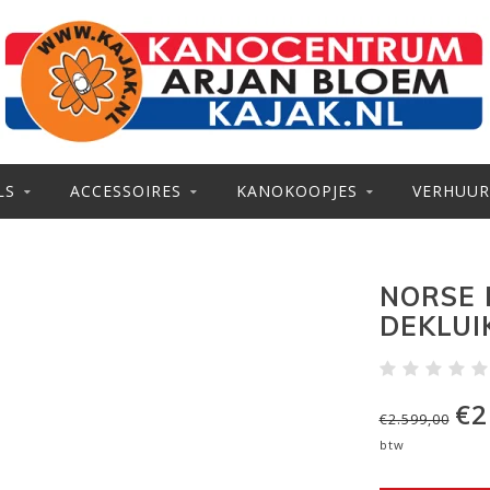
LS
ACCESSOIRES
KANOKOOPJES
VERHUUR
NORSE B
DEKLUI
€2
€2.599,00
btw