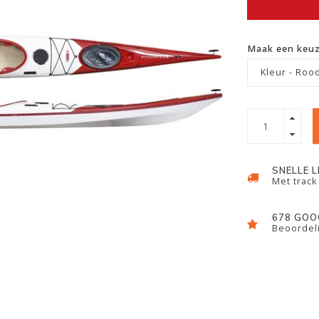
Maak een keu
Kleur - Roo
SNELLE 
Met track
678 GOO
Beoordeli