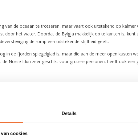
 van de oceaan te trotseren, maar vaart ook uitstekend op kalmer wa
vast door het water. Doordat de Bylgja makkelijk op te kanten is, ku
deversteviging de romp een uitstekende stijfheid geeft.
g in de fjorden spiegelglad is, maar die aan de meer open kusten wo
et de Norse Idun zeer geschikt voor grotere personen, heeft ook een 
Polyester
520 cm
Details
55 cm
 van cookies
90 cm