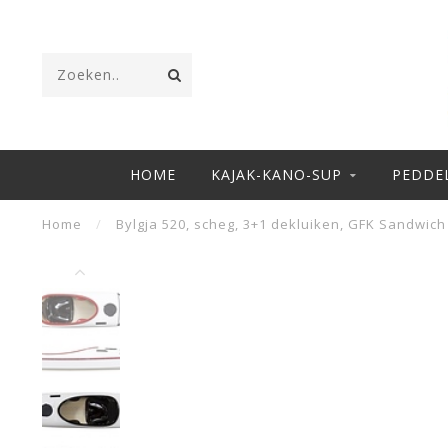
HOME
KAJAK-KANO-SUP
PEDDE
Home
/
Bylgja 520, scheg, 3+1 dekluiken, GFK Sandwich