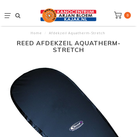
0
Home
/
Afdekzeil Aquatherm-Stretch
REED AFDEKZEIL AQUATHERM-
STRETCH