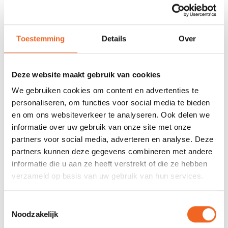
REVIEWS
Toestemming
Details
Over
Nog niet gewaardeerd
Deze website maakt gebruik van cookies
We gebruiken cookies om content en advertenties te
0 sterren op basis van 0 beoordelingen
personaliseren, om functies voor social media te bieden
en om ons websiteverkeer te analyseren. Ook delen we
JE BEOORDELING TOEVOEGEN
informatie over uw gebruik van onze site met onze
partners voor social media, adverteren en analyse. Deze
partners kunnen deze gegevens combineren met andere
GERELATEERDE PRODUCTEN
informatie die u aan ze heeft verstrekt of die ze hebben
verzameld op basis van uw gebruik van hun services.
Toestemmingsselectie
Noodzakelijk