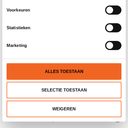
Voorkeuren
Statistieken
PALM AFDEKZEIL, HEAVY
PEAK PS AFDEKZEIL
DUTY
NEOPREEN
Marketing
€39,00
€49,00
€53,00
€62,00
ALLES TOESTAAN
SELECTIE TOESTAAN
WEIGEREN