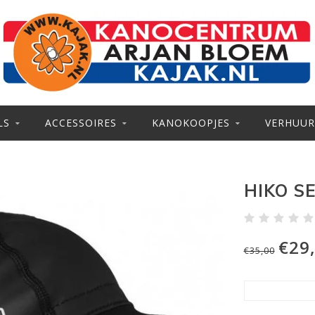
LS
ACCESSOIRES
KANOKOOPJES
VERHUUR
HIKO S
€29
€35,00