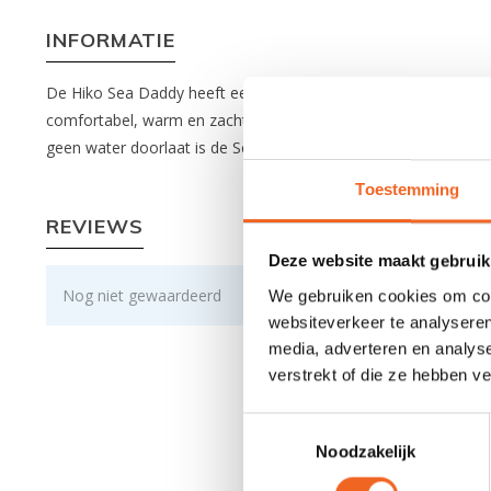
INFORMATIE
De Hiko Sea Daddy heeft een P.U. coating aan de buitenzijde e
comfortabel, warm en zacht aan. De klep aan de voorzijde houd
geen water doorlaat is de Sea Daddy geschikt om direct te dra
Toestemming
REVIEWS
Deze website maakt gebruik
Nog niet gewaardeerd
We gebruiken cookies om cont
websiteverkeer te analyseren
media, adverteren en analys
verstrekt of die ze hebben v
Toestemmingsselectie
Noodzakelijk