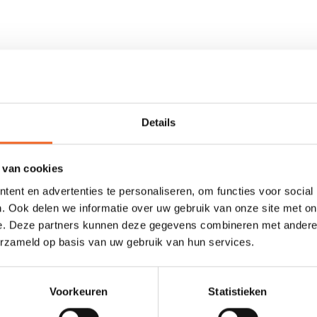
n een zachte fleecevoering aan de binnenzijde. Hierdoor is de stof 1
t daarnaast ook water en licht uit uw gezicht. Aan de achterzijde is
gen zonder dat er een extra water afstotende laag nodig is.
Details
 van cookies
ent en advertenties te personaliseren, om functies voor social
. Ook delen we informatie over uw gebruik van onze site met on
e. Deze partners kunnen deze gegevens combineren met andere i
0 sterren op basis van 0 beoordelingen
erzameld op basis van uw gebruik van hun services.
JE BEOORDELING TOEVOEGEN
Voorkeuren
Statistieken