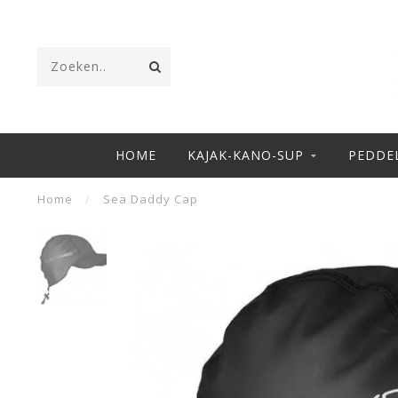
HOME
KAJAK-KANO-SUP
PEDDE
Home
/
Sea Daddy Cap