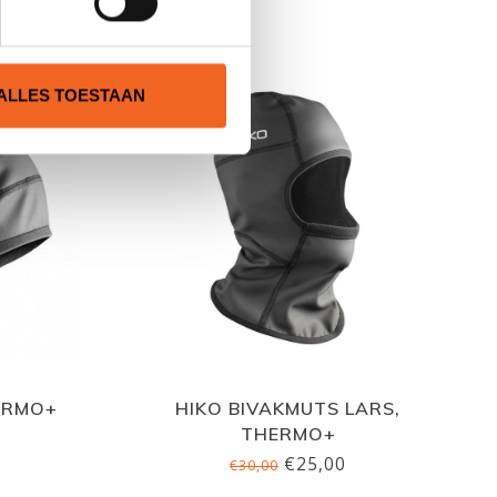
N
ALLES TOESTAAN
ERMO+
HIKO BIVAKMUTS LARS,
THERMO+
€25,00
€30,00