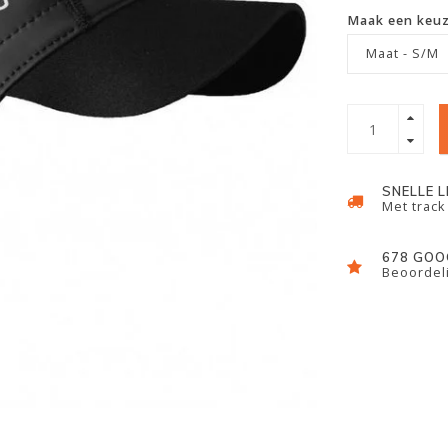
Maak een keu
Maat - S/M
SNELLE 
Met track
678 GOO
Beoordeli