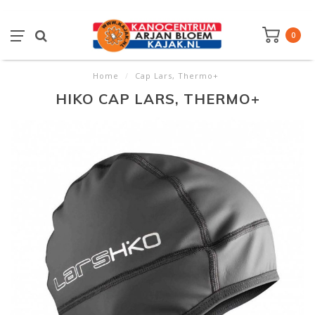
0
Home
/
Cap Lars, Thermo+
HIKO CAP LARS, THERMO+