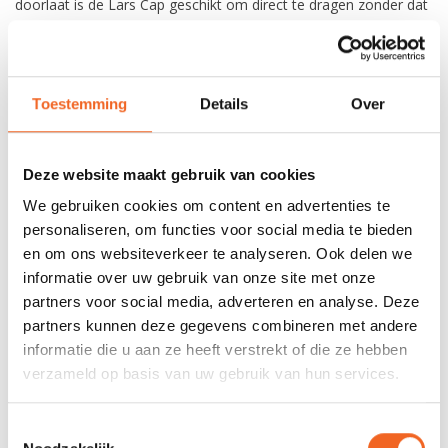
doorlaat is de Lars Cap geschikt om direct te dragen zonder dat
er een extra water afstotende laag nodig is. Geschikt voor alle
omstandigheden in frisse en koude seizoenen.
Toestemming
Details
Over
REVIEWS
Deze website maakt gebruik van cookies
Nog niet gewaardeerd
We gebruiken cookies om content en advertenties te
personaliseren, om functies voor social media te bieden
0 sterren op basis van 0 beoordelingen
en om ons websiteverkeer te analyseren. Ook delen we
informatie over uw gebruik van onze site met onze
JE BEOORDELING TOEVOEGEN
partners voor social media, adverteren en analyse. Deze
partners kunnen deze gegevens combineren met andere
informatie die u aan ze heeft verstrekt of die ze hebben
GERELATEERDE PRODUCTEN
verzameld op basis van uw gebruik van hun services.
Toestemmingsselectie