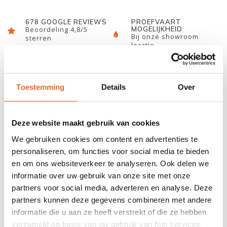
678 GOOGLE REVIEWS
PROEFVAART
MOGELIJKHEID
Beoordeling 4,8/5
Bij onze showroom
sterren
locatie
INFORMATIE
Toestemming
Details
Over
Deze handige Channel Roller van Sunny is geïnspireerd op het
bekende rolsysteem uit Amerika! U bevestigt de roller middels
Deze website maakt gebruik van cookies
de stevige zuignappen achter op uw autoruit. Vervolgens hoeft u
We gebruiken cookies om content en advertenties te
slechts een uiteinde van de kajak op de roller te leggen en duwt
personaliseren, om functies voor social media te bieden
u deze eenvoudig op het imperiaal. U hoeft dus nog maar een
en om ons websiteverkeer te analyseren. Ook delen we
fractie van de kajak te tillen. Door de Channel Roller bent u nooit
informatie over uw gebruik van onze site met onze
meer afhankelijk van derden bij het laden van uw kajak en
partners voor social media, adverteren en analyse. Deze
spaart u uw rug.
partners kunnen deze gegevens combineren met andere
informatie die u aan ze heeft verstrekt of die ze hebben
Belastbaar tot 34 kg
verzameld op basis van uw gebruik van hun services.
Zeer eenvoudig in gebruik