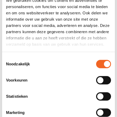
We gebruiken cookies om content en advertenties te
Deelbaar:
Ja + 360º graden verstelbaar
personaliseren, om functies voor social media te bieden
Bladoppervlak:
721 cm2
en om ons websiteverkeer te analyseren. Ook delen we
informatie over uw gebruik van onze site met onze
Gewicht:
776 gr.
partners voor social media, adverteren en analyse. Deze
partners kunnen deze gegevens combineren met andere
informatie die u aan ze heeft verstrekt of die ze hebben
REVIEWS
verzameld op basis van uw gebruik van hun services.
Toestemmingsselectie
Nog niet gewaardeerd
Noodzakelijk
0 sterren op basis van 0 beoordelingen
Voorkeuren
JE BEOORDELING TOEVOEGEN
Statistieken
GERELATEERDE PRODUCTEN
Marketing