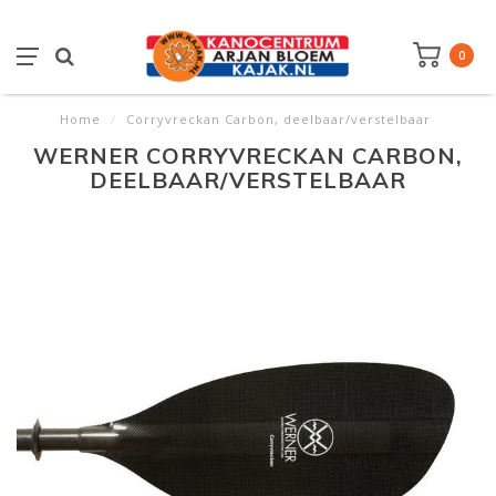
0
Home
/
Corryvreckan Carbon, deelbaar/verstelbaar
WERNER CORRYVRECKAN CARBON,
DEELBAAR/VERSTELBAAR