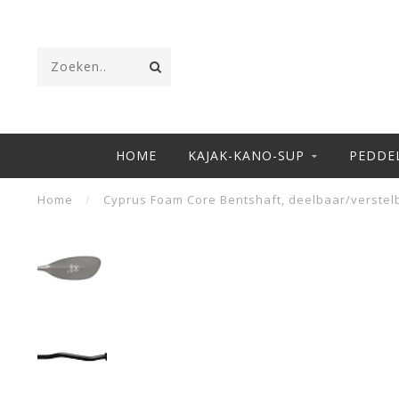
HOME
KAJAK-KANO-SUP
PEDDE
Home
/
Cyprus Foam Core Bentshaft, deelbaar/verstel