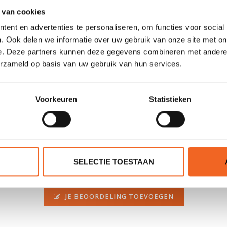
 van cookies
Carbon
ent en advertenties te personaliseren, om functies voor social
Ja + 360º graden verstelbaar
. Ook delen we informatie over uw gebruik van onze site met on
e. Deze partners kunnen deze gegevens combineren met andere i
610 cm2
erzameld op basis van uw gebruik van hun services.
744 gr.
Voorkeuren
Statistieken
SELECTIE TOESTAAN
0 sterren op basis van 0 beoordelingen
JE BEOORDELING TOEVOEGEN