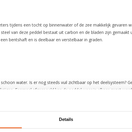
ers tijdens een tocht op binnenwater of de zee makkelijk gevaren w
 De steel van deze peddel bestaat uit carbon en de bladen zijn gemaa
een bentshaft en is deelbaar en verstelbaar in graden.
choon water. Is er nog steeds vuil zichtbaar op het deelsysteem? Ge
 krijgen. Eenmaal afgespoeld kan de peddel weer in elkaar gezet wor
Details
Carbon foam core