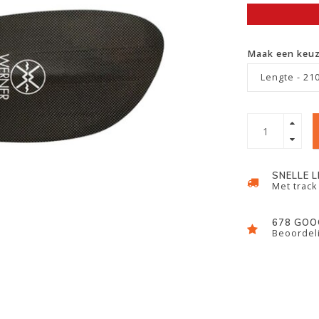
Maak een keu
Lengte - 21
SNELLE 
Met track
678 GOO
Beoordeli