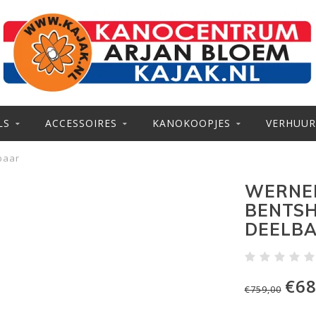
LS
ACCESSOIRES
KANOKOOPJES
VERHUUR
baar
WERNER
BENTSH
DEELB
€68
€759,00