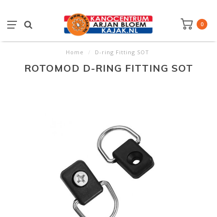
0
Home
/
D-ring Fitting SOT
ROTOMOD D-RING FITTING SOT