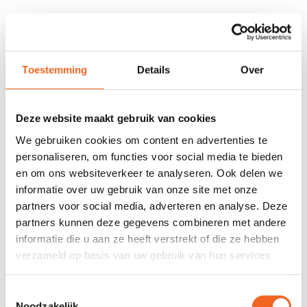
678 GOOGLE REVIEWS
PROEFVAART
MOGELIJKHEID
Beoordeling 4,8/5
Bij onze showroom
sterren
locatie
Toestemming
Details
Over
INFORMATIE
Deze website maakt gebruik van cookies
We gebruiken cookies om content en advertenties te
Universele D-ring Fitting voor sit-on-top kajaks. Deze fittingen
personaliseren, om functies voor social media te bieden
worden gebruikt om stoeltjes aan te bevestigen en elastiek
en om ons websiteverkeer te analyseren. Ook delen we
tussen te spannen. Daarnaast kunnen deze gebruikt worden om
informatie over uw gebruik van onze site met onze
materiaal aan te borgen.
partners voor social media, adverteren en analyse. Deze
partners kunnen deze gegevens combineren met andere
Wordt geleverd per stuk
Geleverde exemplaar kan afwijken van afbeelding
informatie die u aan ze heeft verstrekt of die ze hebben
verzameld op basis van uw gebruik van hun services.
REVIEWS
Toestemmingsselectie
Noodzakelijk