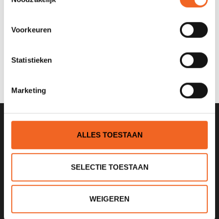
Nog niet gewaardeerd
Voorkeuren
0 sterren op basis van 0 beoordelingen
Statistieken
JE BEOORDELING TOEVOEGEN
Marketing
ALLES TOESTAAN
SCHRIJF JE IN VOOR ONZE
NIEUWSBRIEF
SELECTIE TOESTAAN
WEIGEREN
KANOCENTRUM ARJAN BLOEM