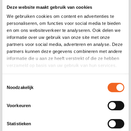
Aan de onderzijde heeft de Deck Box een comfortabele
Deze website maakt gebruik van cookies
handgreep geïntegreerd en aan de bovenzijde zit een elastiek
We gebruiken cookies om content en advertenties te
waar aan bijvoorbeeld uw telefoon of sporthorloge bevestigd
personaliseren, om functies voor social media te bieden
kan worden. Dit model wordt geleverd inclusief 15 cm luikdeksel!
en om ons websiteverkeer te analyseren. Ook delen we
informatie over uw gebruik van onze site met onze
partners voor social media, adverteren en analyse. Deze
REVIEWS
partners kunnen deze gegevens combineren met andere
informatie die u aan ze heeft verstrekt of die ze hebben
verzameld op basis van uw gebruik van hun services.
Nog niet gewaardeerd
Toestemmingsselectie
0 sterren op basis van 0 beoordelingen
Noodzakelijk
JE BEOORDELING TOEVOEGEN
Voorkeuren
GERELATEERDE PRODUCTEN
Statistieken