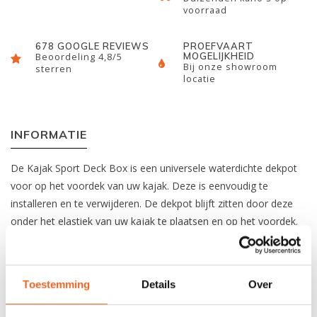
voorraad
678 GOOGLE REVIEWS
PROEFVAART
MOGELIJKHEID
Beoordeling 4,8/5
Bij onze showroom
sterren
locatie
INFORMATIE
De Kajak Sport Deck Box is een universele waterdichte dekpot
voor op het voordek van uw kajak. Deze is eenvoudig te
installeren en te verwijderen. De dekpot blijft zitten door deze
onder het elastiek van uw kajak te plaatsen en op het voordek.
Dankzij de capaciteit van 4 liter is er genoeg ruimte voor o.a.
snacks, camera, waterfles, telefoon, sleutels en
Toestemming
Details
Over
portemonnee. We raden aan om waardevolle spullen of
elektronica in een dry-bag te stoppen.