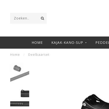
HOME
KAJAK-KANO-SUP
PEDDE
Home
/
Deelbaarset