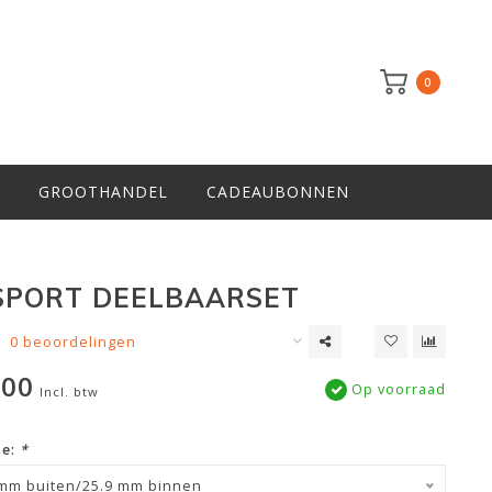
0
GROOTHANDEL
CADEAUBONNEN
SPORT DEELBAARSET
0 beoordelingen
,00
Op voorraad
Incl. btw
ze:
*
 mm buiten/25.9 mm binnen