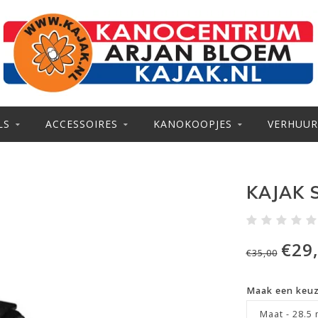
LS
ACCESSOIRES
KANOKOOPJES
VERHUUR
KAJAK 
€29
€35,00
Maak een keu
Maat - 28.5