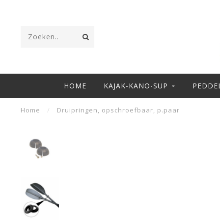
HOME
KAJAK-KANO-SUP
PEDDE
Home
/
Druipringen, opschroefbaar, p.paar