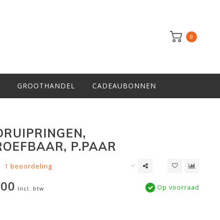
0
GROOTHANDEL
CADEAUBONNEN
DRUIPRINGEN,
OEFBAAR, P.PAAR
1 beoordeling
,00
Op voorraad
Incl. btw