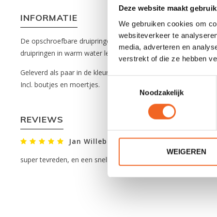
Deze website maakt gebruik
INFORMATIE
We gebruiken cookies om cont
websiteverkeer te analyseren
De opschroefbare druipringen passen op peddelstelen met een 
media, adverteren en analys
druipringen in warm water leggen waardoor de rek vergroot w
verstrekt of die ze hebben v
Geleverd als paar in de kleur zwart.
Toestemmingsselectie
Incl. boutjes en moertjes.
Noodzakelijk
REVIEWS
Jan Willeboordse
Geplaatst op 2 Juli 2026
WEIGEREN
super tevreden, en een snelle levering