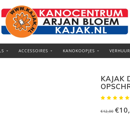
LS
ACCESSOIRES
KANOKOOPJES
VERHUUR
KAJAK 
OPSCHR
€10
€12,00