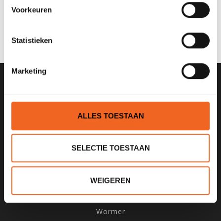
0 sterren op basis van 0 beoordelingen
Voorkeuren
JE BEOORDELING TOEVOEGEN
Statistieken
Marketing
SCHRIJF JE IN VOOR ONZE
NIEUWSBRIEF
ALLES TOESTAAN
SELECTIE TOESTAAN
KANOCENTRUM ARJAN BLOEM
WEIGEREN
Poelweg 1B
1531MD
Wormer