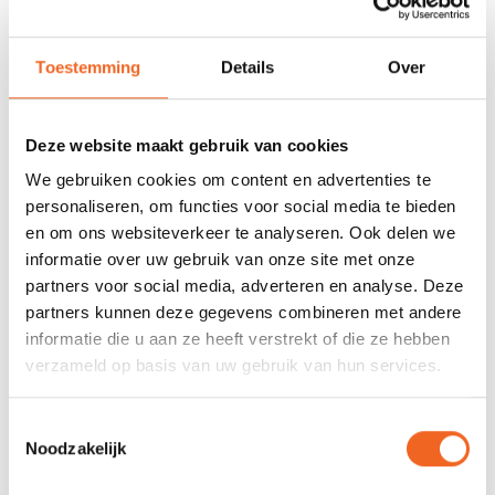
voorraad
Toestemming
Details
Over
678 GOOGLE REVIEWS
PROEFVAART
MOGELIJKHEID
Beoordeling 4,8/5
Bij onze showroom
sterren
locatie
Deze website maakt gebruik van cookies
We gebruiken cookies om content en advertenties te
personaliseren, om functies voor social media te bieden
INFORMATIE
en om ons websiteverkeer te analyseren. Ook delen we
Deze druipringen van Kajak Sport passen op een steel
informatie over uw gebruik van onze site met onze
met een diameter van 28 millimeter. Dit model past op
partners voor social media, adverteren en analyse. Deze
deelbare en niet deelbare peddels.
partners kunnen deze gegevens combineren met andere
informatie die u aan ze heeft verstrekt of die ze hebben
verzameld op basis van uw gebruik van hun services.
REVIEWS
Toestemmingsselectie
Noodzakelijk
Nog niet gewaardeerd