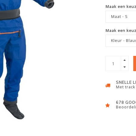
Maak een keu
Maat - S
Maak een keu
Kleur - Bla
SNELLE 
Met track
678 GOO
Beoordeli