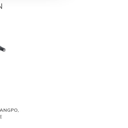
N
ANGPO,
E