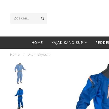
HOME
KAJAK-KANO-SUP
PEDDE
Home
/
Atom drysuit