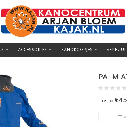
LS
ACCESSOIRES
KANOKOOPJES
VERHUUR
PALM A
€45
€899,00
M