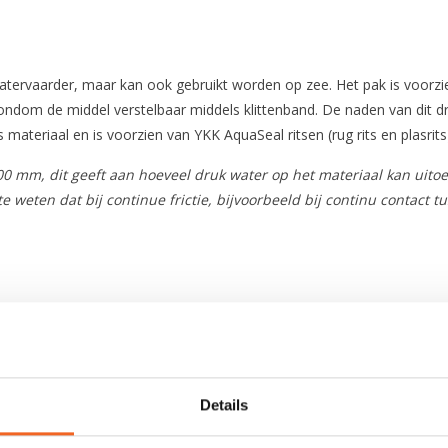
atervaarder, maar kan ook gebruikt worden op zee. Het pak is voorz
ndom de middel verstelbaar middels klittenband. De naden van dit dro
ateriaal en is voorzien van YKK AquaSeal ritsen (rug rits en plasrit
mm, dit geeft aan hoeveel druk water op het materiaal kan uitoe
weten dat bij continue frictie, bijvoorbeeld bij continu contact tus
XP4 laags
Latex met neopreen GlideSkin
Details
Latex met verstelbaar neopreen