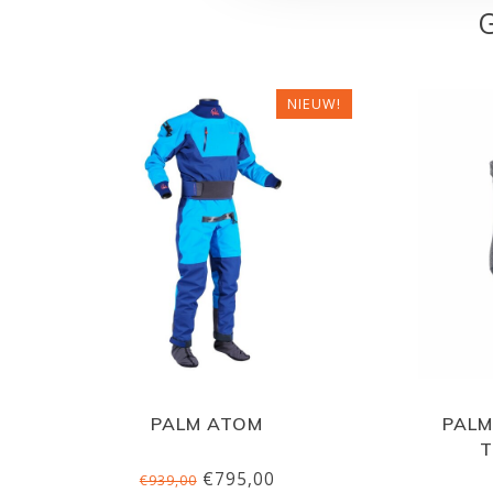
NIEUW!
PALM ATOM
PALM
T
€795,00
€939,00