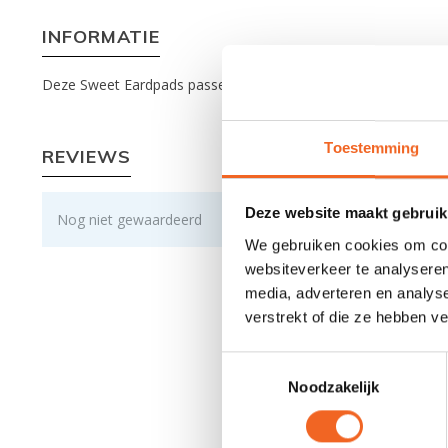
INFORMATIE
Deze Sweet Eardpads passen op de nieuwe Wanderer/Rocker m
Toestemming
REVIEWS
Deze website maakt gebruik
Nog niet gewaardeerd
We gebruiken cookies om cont
websiteverkeer te analyseren
media, adverteren en analys
verstrekt of die ze hebben v
Toestemmingsselectie
Noodzakelijk