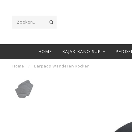
HOME
KAJAK-KANO-SUP
PEDDE
Home
/
Earpads Wanderer/Rocker