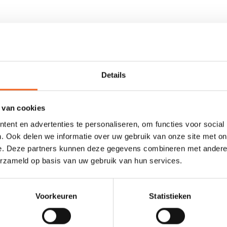
odellen van Sweet (2019 en later).
Details
 van cookies
ent en advertenties te personaliseren, om functies voor social
. Ook delen we informatie over uw gebruik van onze site met on
0 sterren op basis van 0 beoordelingen
e. Deze partners kunnen deze gegevens combineren met andere i
erzameld op basis van uw gebruik van hun services.
JE BEOORDELING TOEVOEGEN
Voorkeuren
Statistieken
GERELATEERDE PRODUCTE