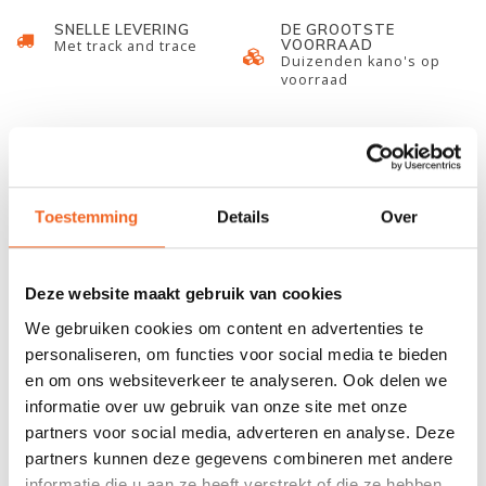
SNELLE LEVERING
DE GROOTSTE
VOORRAAD
Met track and trace
Duizenden kano's op
voorraad
678 GOOGLE REVIEWS
PROEFVAART
MOGELIJKHEID
Beoordeling 4,8/5
Bij onze showroom
sterren
locatie
Toestemming
Details
Over
INFORMATIE
Deze website maakt gebruik van cookies
Dit Eckla P.U. wiel wordt compleet geleverd en heeft een
We gebruiken cookies om content en advertenties te
diameter van 260 millimeter. Deze variant wordt standaard
personaliseren, om functies voor social media te bieden
geleverd op de Eckla Atlantic 260. Doordat deze gemaakt is van
en om ons websiteverkeer te analyseren. Ook delen we
P.U. kan dit wieltje niet lek raken of klappen.
informatie over uw gebruik van onze site met onze
partners voor social media, adverteren en analyse. Deze
Let op!
Op de modellen gekocht voor 2025 past de standaard
partners kunnen deze gegevens combineren met andere
variant, op de modellen gekocht in 2025 past de Ecklafix
informatie die u aan ze heeft verstrekt of die ze hebben