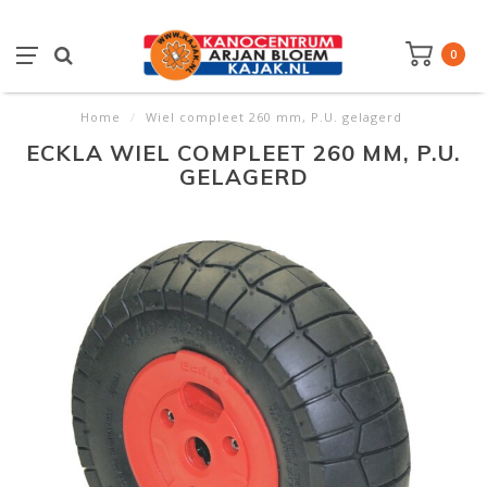
0
Home
/
Wiel compleet 260 mm, P.U. gelagerd
ECKLA WIEL COMPLEET 260 MM, P.U.
GELAGERD