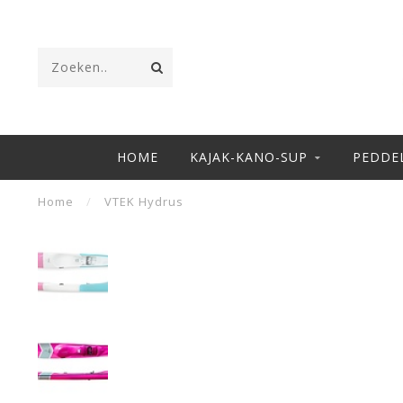
HOME
KAJAK-KANO-SUP
PEDDE
Home
/
VTEK Hydrus