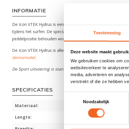
INFORMATIE
De Icon VTEK Hydrus is een specski speciaal ontworpen voor de
tijdens het surfen. De specski is in staat snel te draaien, zo
Toestemming
peddelpositie behouden wordt. De Sport is de meest stabiele ui
De Icon VTEK Hydrus is alleen beschikbaar op bestelling en de 
Deze website maakt gebruik
demomodel
.
We gebruiken cookies om cont
websiteverkeer te analyseren
De Sport uitvoering is standaard exclusief het elastiek op d
media, adverteren en analys
verstrekt of die ze hebben v
SPECIFICATIES
Toestemmingsselectie
Noodzakelijk
Materiaal:
Lengte:
Breedte: