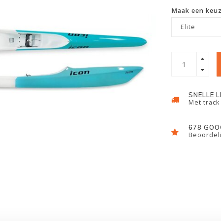
Maak een keu
Elite
SNELLE 
Met track
678 GOO
Beoordeli