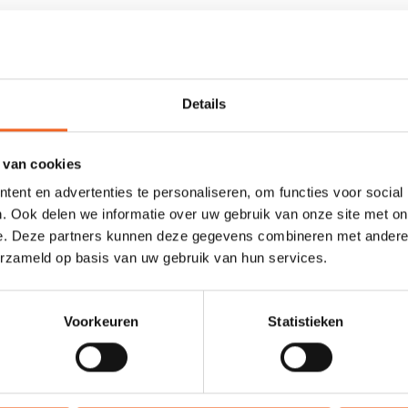
 lifesaving sport. Dit model gaat makkelijker door hoge golven dank
dat een boei-turn snel gemaakt is. De bucket is zo ontworpen dat zelfs
Details
tvoering, de G2 is iets minder stabiel en de Elite is voor de meest e
Elite uitvoering kan getest worden via Jan-Willem.
Momenteel hebben 
 van cookies
ent en advertenties te personaliseren, om functies voor social
. Ook delen we informatie over uw gebruik van onze site met on
e achterkant, maar kan wel extra besteld worden.
e. Deze partners kunnen deze gegevens combineren met andere i
erzameld op basis van uw gebruik van hun services.
Voorkeuren
Statistieken
Glasvezel/Carbon
579 cm
Elite/GT: 48 cm - Sport: 53 cm