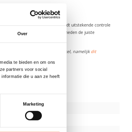
zij het volume in de neus en behoudt uitstekende controle
 tijdens de meest woelige omstandigheden de juiste
Over
rvaren peddelaars.
wij ook een testmodel in de winkel, namelijk
dit
 media te bieden en om ons
ze partners voor social
nformatie die u aan ze heeft
Marketing