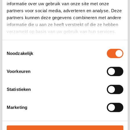
informatie over uw gebruik van onze site met onze
partners voor social media, adverteren en analyse. Deze
0 sterren op basis van 0 beoordelingen
partners kunnen deze gegevens combineren met andere
informatie die u aan ze heeft verstrekt of die ze hebben
JE BEOORDELING TOEVOEGEN
verzameld op basis van uw gebruik van hun services.
Toestemmingsselectie
GERELATEERDE PRODUCTEN
Noodzakelijk
Voorkeuren
Statistieken
Marketing
DAGGER CONTOUR LITE
DAGGER CONTOUR ERGO