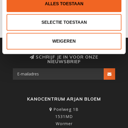
ALLES TOESTAAN
HIP PADS
BACKREST
€59,00
€60,00
€65,00
€63,00
SELECTIE TOESTAAN
WEIGEREN
SCHRIJF JE IN VOOR ONZE
NIEUWSBRIEF
KANOCENTRUM ARJAN BLOEM
Poelweg 1B
1531MD
Wormer