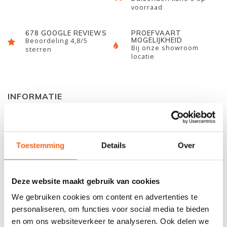
voorraad
678 GOOGLE REVIEWS
PROEFVAART
MOGELIJKHEID
Beoordeling 4,8/5
Bij onze showroom
sterren
locatie
INFORMATIE
Deze Dagger Ergo heupsteunen kunnen aan de zijkant van uw
zitting geplaatst worden zodat u extra contact maakt met uw
Toestemming
Details
Over
kajak. Deze variant wordt middels de extra straps bevestigd.
Deze dienen in de stoel vastgemaakt te worden.
Deze website maakt gebruik van cookies
REVIEWS
We gebruiken cookies om content en advertenties te
personaliseren, om functies voor social media te bieden
en om ons websiteverkeer te analyseren. Ook delen we
Nog niet gewaardeerd