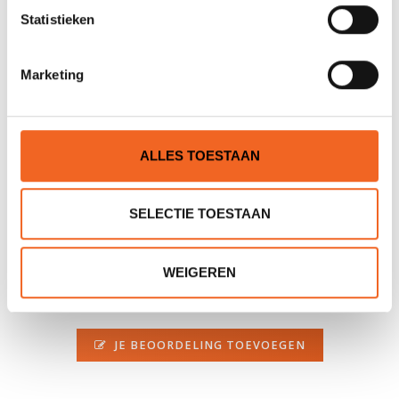
Statistieken
Kuiplengte:
90 cm
Volume:
360 L
Marketing
Gewicht kajak:
21 kg
Gewichtsklasse:
70-130 kg
ALLES TOESTAAN
REVIEWS
SELECTIE TOESTAAN
Nog niet gewaardeerd
WEIGEREN
0 sterren op basis van 0 beoordelingen
JE BEOORDELING TOEVOEGEN