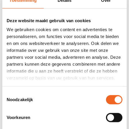
Toestemming
Details
Over
Rocker (opstaande neuzen) en relatief ronde zijkant/bodem
gaat de T-Rex gemakkelijk over golfslag en walsen heen. Ook
gaat boefen (vlak landen na verval) snel en makkelijk. De T-Rex
Deze website maakt gebruik van cookies
is door zijn stabiliteit en rondingen geschikt voor beginners en
We gebruiken cookies om content en advertenties te
door zijn snelheid uitdagend voor ervaren kajakkers en
personaliseren, om functies voor social media te bieden
instructeurs die hun grenzen willen verleggen!
en om ons websiteverkeer te analyseren. Ook delen we
informatie over uw gebruik van onze site met onze
Uitgerust met foam padding op stoel/kniesteunen, eenvoudig
partners voor social media, adverteren en analyse. Deze
verstelbare rugsteun en plaatvoetsteun.
partners kunnen deze gegevens combineren met andere
informatie die u aan ze heeft verstrekt of die ze hebben
De Exo T-Rex is verkrijgbaar in twee maten:
T-Rex S
en T-
verzameld op basis van uw gebruik van hun services.
Rex L.
Toestemmingsselectie
Noodzakelijk
SPECIFICATIES
Lengte:
270 cm
Voorkeuren
Breedte:
65.5 cm