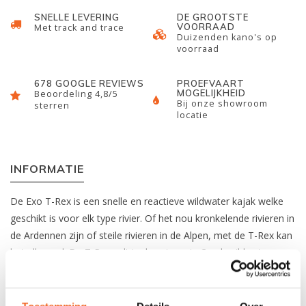
SNELLE LEVERING
DE GROOTSTE
VOORRAAD
Met track and trace
Duizenden kano's op
voorraad
678 GOOGLE REVIEWS
PROEFVAART
MOGELIJKHEID
Beoordeling 4,8/5
Bij onze showroom
sterren
locatie
INFORMATIE
De Exo T-Rex is een snelle en reactieve wildwater kajak welke
geschikt is voor elk type rivier. Of het nou kronkelende rivieren in
de Ardennen zijn of steile rivieren in de Alpen, met de T-Rex kan
het allemaal. De T-Rex valt in de categorie Creek wildwater
kajaks en is dus bedoelt voor technisch afvaren. Dit model is
makkelijk op snelheid te brengen waardoor men hard
keerwaters in kan varen en veel plezier kan beleven. Door de