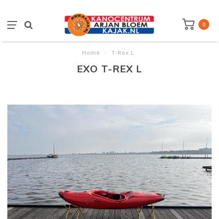
0
Home
/
T-Rex L
EXO T-REX L