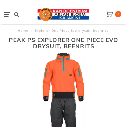
0
Home
/
Explorer One Piece Evo drysuit, beenrits
PEAK PS EXPLORER ONE PIECE EVO
DRYSUIT, BEENRITS