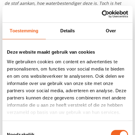
de stof aankan, hoe waterbestendiger deze is. Toch is het
goed om te weten dat bij continue frictie, bijvoorbeeld bij
continu contact tussen het zitvlak en de zitting van de kajak,
het pak water door kan laten.
Toestemming
Details
Over
SPECIFICATIES
Deze website maakt gebruik van cookies
We gebruiken cookies om content en advertenties te
Materiaal:
X4 laags Heavy Duty
personaliseren, om functies voor social media te bieden
Gerecycled Nylon
en om ons websiteverkeer te analyseren. Ook delen we
Afsluiting hals:
Superstretch Bioprene
informatie over uw gebruik van onze site met onze
partners voor social media, adverteren en analyse. Deze
Afsluiting pols:
Latex + neopreen velcro
partners kunnen deze gegevens combineren met andere
verstelbaar
informatie die u aan ze heeft verstrekt of die ze hebben
Capuchon:
Ja
verzameld op basis van uw gebruik van hun services.
Sokken:
Ja (X4)
Toestemmingsselectie
Noodzakelijk