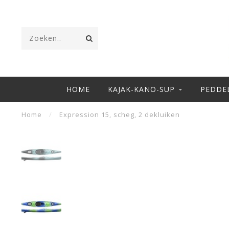
HOME
KAJAK-KANO-SUP
PEDDE
Home
/
Expression 15, scheg, 2 dekluiken