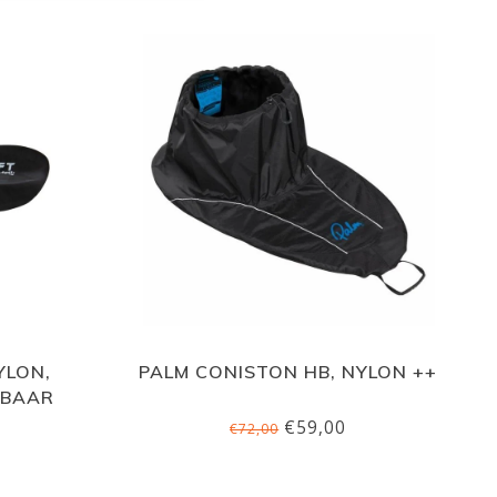
YLON,
PALM CONISTON HB, NYLON ++
LBAAR
€59,00
€72,00