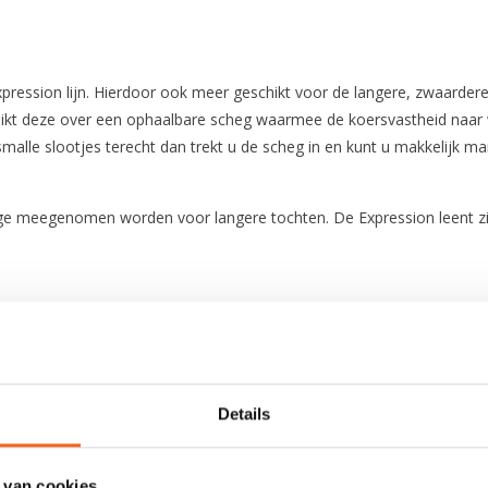
ression lijn. Hierdoor ook meer geschikt voor de langere, zwaardere 
chikt deze over een ophaalbare scheg waarmee de koersvastheid naar 
 smalle slootjes terecht dan trekt u de scheg in en kunt u makkelijk
ge meegenomen worden voor langere tochten. De Expression leent zic
Polyethyleen
Details
456 cm
61 cm
 van cookies