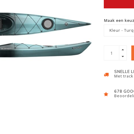
Maak een keu
Kleur - Tur
SNELLE 
Met track
678 GOO
Beoordeli