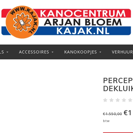
LS
ACCESSOIRES
KANOKOOPJES
VERHUUR
PERCEP
DEKLUI
€1
€1.550,00
btw