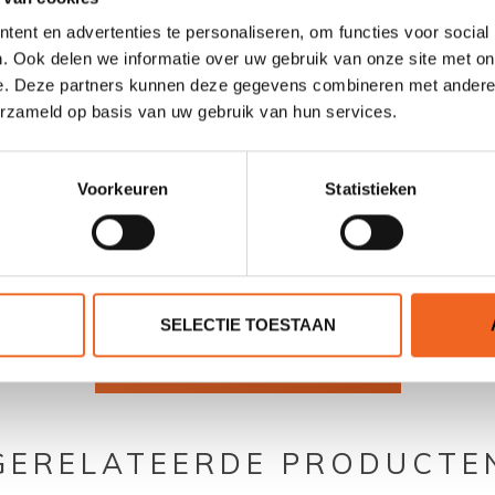
89 cm
ent en advertenties te personaliseren, om functies voor social
. Ook delen we informatie over uw gebruik van onze site met on
25 kg
e. Deze partners kunnen deze gegevens combineren met andere i
erzameld op basis van uw gebruik van hun services.
140 kg
Voorkeuren
Statistieken
0 sterren op basis van 0 beoordelingen
SELECTIE TOESTAAN
JE BEOORDELING TOEVOEGEN
GERELATEERDE PRODUCTE