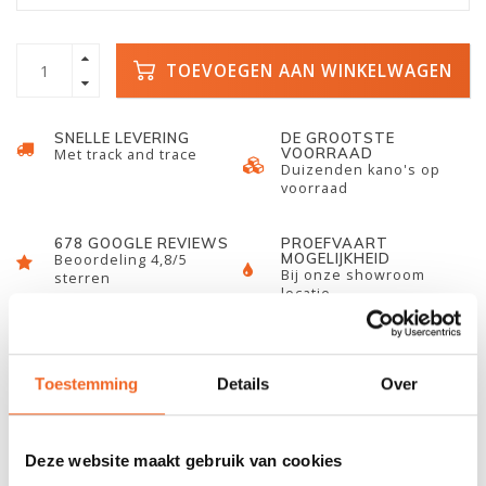
TOEVOEGEN AAN WINKELWAGEN
SNELLE LEVERING
DE GROOTSTE
VOORRAAD
Met track and trace
Duizenden kano's op
voorraad
678 GOOGLE REVIEWS
PROEFVAART
MOGELIJKHEID
Beoordeling 4,8/5
Bij onze showroom
sterren
locatie
INFORMATIE
Toestemming
Details
Over
Het Roer van Prijon is specifiek ontworpen voor de kajaks van
Prijon met een roer optie.
Deze website maakt gebruik van cookies