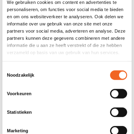
We gebruiken cookies om content en advertenties te
personaliseren, om functies voor social media te bieden
en om ons websiteverkeer te analyseren. Ook delen we
REVIEWS
informatie over uw gebruik van onze site met onze
partners voor social media, adverteren en analyse. Deze
partners kunnen deze gegevens combineren met andere
Nog niet gewaardeerd
informatie die u aan ze heeft verstrekt of die ze hebben
verzameld op basis van uw gebruik van hun services.
0 sterren op basis van 0 beoordelingen
Toestemmingsselectie
JE BEOORDELING TOEVOEGEN
Noodzakelijk
GERELATEERDE PRODUCTEN
Voorkeuren
Statistieken
Marketing