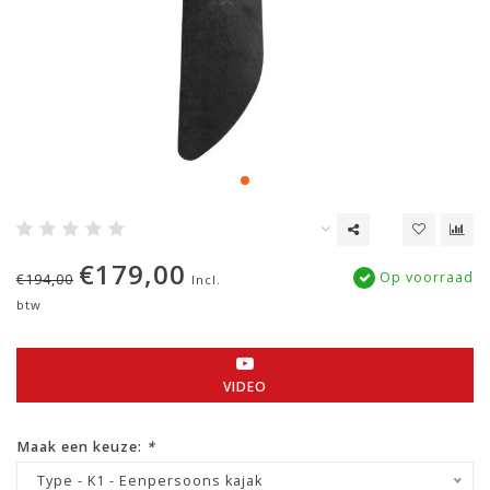
€179,00
Op voorraad
€194,00
Incl.
btw
VIDEO
Maak een keuze:
*
Type - K1 - Eenpersoons kajak