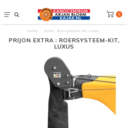
0
Home
/
Extra : Roersysteem-kit, Luxus
PRIJON EXTRA : ROERSYSTEEM-KIT,
LUXUS