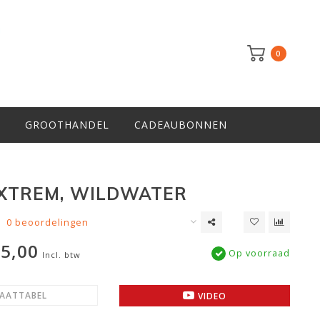
0
GROOTHANDEL
CADEAUBONNEN
XTREM, WILDWATER
0 beoordelingen
5,00
Op voorraad
Incl. btw
AATTABEL
VIDEO