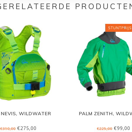
GERELATEERDE PRODUCTE
STUNTPRIJS
 NEVIS, WILDWATER
PALM ZENITH, WIL
€275,00
€99,00
€310,00
€225,00