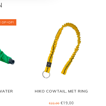
N
! OP=OP!
DWATER
HIKO COWTAIL, MET RING
€19,00
€22,00