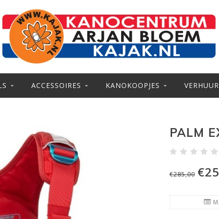
LS
ACCESSOIRES
KANOKOOPJES
VERHUUR
PALM E
€25
€285,00
M