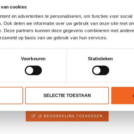
 van cookies
Nee, vooringang met 3 gespen (wrap)
ent en advertenties te personaliseren, om functies voor social
3
. Ook delen we informatie over uw gebruik van onze site met on
e. Deze partners kunnen deze gegevens combineren met andere i
Nee
erzameld op basis van uw gebruik van hun services.
XS/S (60 N)‚ M/L (70 N)‚ XL/XXL (75 N)
Voorkeuren
Statistieken
SELECTIE TOESTAAN
0 sterren op basis van 0 beoordelingen
JE BEOORDELING TOEVOEGEN