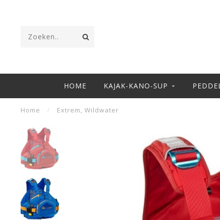
HOME
KAJAK-KANO-SUP
PEDDE
Home
/
Extrem, Wildwater