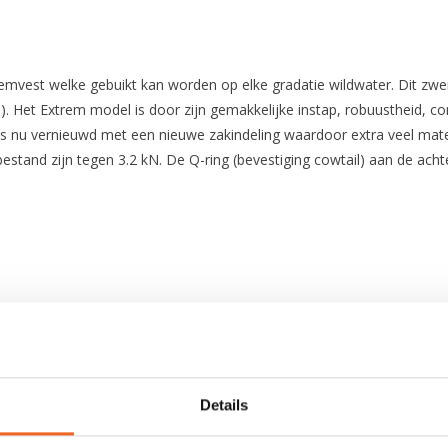
mvest welke gebuikt kan worden op elke gradatie wildwater. Dit zwe
. Het Extrem model is door zijn gemakkelijke instap, robuustheid, c
 is nu vernieuwd met een nieuwe zakindeling waardoor extra veel mat
stand zijn tegen 3.2 kN. De Q-ring (bevestiging cowtail) aan de achte
Cordura 500D, Gaia non-PVC foam
Details
3 banden per zijkant + schouderbanden