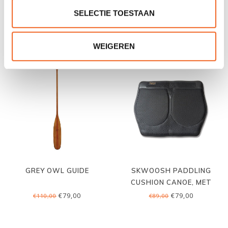
SELECTIE TOESTAAN
€109,00
€99,00
€159,00
€139,00
WEIGEREN
GREY OWL GUIDE
SKWOOSH PADDLING
CUSHION CANOE, MET
BANDJES
€79,00
€79,00
€110,00
€89,00