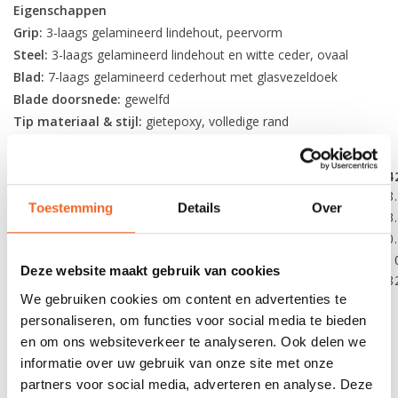
Eigenschappen
Grip:
3-laags gelamineerd lindehout, peervorm
Steel:
3-laags gelamineerd lindehout en witte ceder, ovaal
Blad:
7-laags gelamineerd cederhout met glasvezeldoek
Blade doorsnede:
gewelfd
Tip materiaal & stijl:
gietepoxy, volledige rand
Finish:
hoogglanzend polyurethaan met UV blokkering
Totale lengte:
132 cm (52”)
137 cm (54”)
14
Steel lengte:
78.7 cm
83.8 cm
88
Toestemming
Details
Over
Blad lengte:
53.3 cm
53.3 cm
53
Blad breedte:
20.3 cm
20.3 cm
20
Blad oppervlakte:
710 cm2
710 cm2
71
Deze website maakt gebruik van cookies
Gewicht:
397 gram
439 gram
48
We gebruiken cookies om content en advertenties te
personaliseren, om functies voor social media te bieden
en om ons websiteverkeer te analyseren. Ook delen we
REVIEWS
informatie over uw gebruik van onze site met onze
partners voor social media, adverteren en analyse. Deze