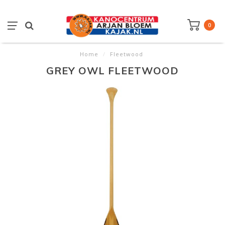
0
Home
/
Fleetwood
GREY OWL FLEETWOOD