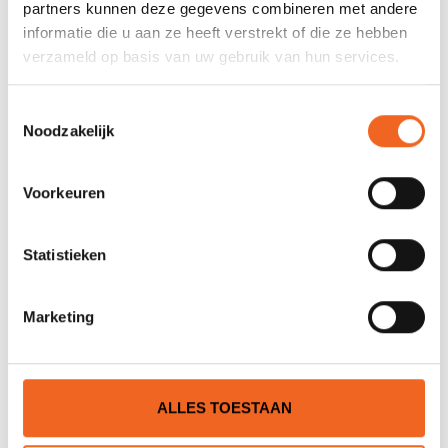
Nog niet gewaardeerd
partners kunnen deze gegevens combineren met andere
informatie die u aan ze heeft verstrekt of die ze hebben
verzameld op basis van uw gebruik van hun services.
0 sterren op basis van 0 beoordelingen
JE BEOORDELING TOEVOEGEN
Toestemmingsselectie
Noodzakelijk
GERELATEERDE PRODUCTEN
Voorkeuren
Statistieken
Marketing
ALLES TOESTAAN
GREY OWL SUGAR ISLAND
GREY OWL PATHFINDER