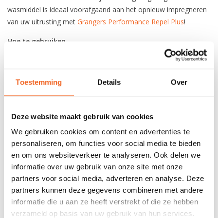
wasmiddel is ideaal voorafgaand aan het opnieuw impregneren
van uw uitrusting met
Grangers Performance Repel Plus
!
Hoe te gebruiken
Gebruik een halve dop (25 ml) wasmiddel per wasbeurt. Giet het
product rechtstreeks in de lade van de wasmachine in plaats van
normaal wasmiddel. Was vervolgens de producten op 30°C of
Toestemming
Details
Over
volgens de instructies op het waslabel.
Deze website maakt gebruik van cookies
REVIEWS
We gebruiken cookies om content en advertenties te
personaliseren, om functies voor social media te bieden
Nog niet gewaardeerd
en om ons websiteverkeer te analyseren. Ook delen we
informatie over uw gebruik van onze site met onze
partners voor social media, adverteren en analyse. Deze
0 sterren op basis van 0 beoordelingen
partners kunnen deze gegevens combineren met andere
informatie die u aan ze heeft verstrekt of die ze hebben
JE BEOORDELING TOEVOEGEN
verzameld op basis van uw gebruik van hun services.