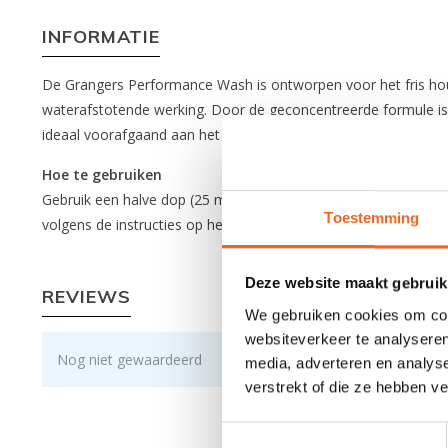
INFORMATIE
De Grangers Performance Wash is ontworpen voor het fris houde
waterafstotende werking. Door de geconcentreerde formule is
ideaal voorafgaand aan het opnieuw impregneren van uw uitr
Hoe te gebruiken
Gebruik een halve dop (25 ml) wasmiddel per wasbeurt. Giet h
Toestemming
volgens de instructies op het waslabel.
Deze website maakt gebruik
REVIEWS
We gebruiken cookies om cont
websiteverkeer te analyseren
Nog niet gewaardeerd
media, adverteren en analys
verstrekt of die ze hebben v
Toestemmingsselectie