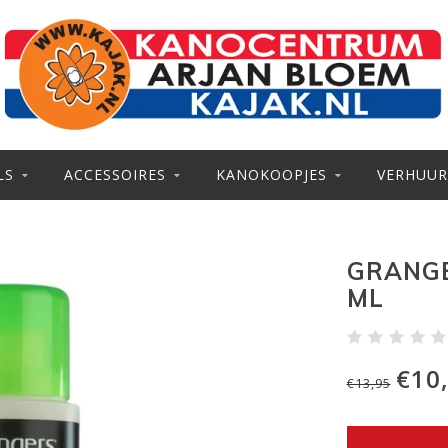
LS
ACCESSOIRES
KANOKOOPJES
VERHUUR
GRANGE
ML
€10
€13,95