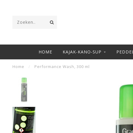
HOME
KAJAK-KANO-SUP
PEDDE
Home
/
Performance Wash, 300 ml