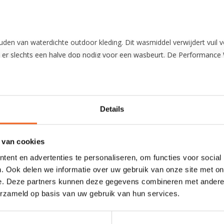
n van waterdichte outdoor kleding. Dit wasmiddel verwijdert vuil vo
 er slechts een halve dop nodig voor een wasbeurt. De Performance 
usting met
Grangers Performance Repel Plus
!
et product rechtstreeks in de lade van de wasmachine in plaats van
Details
 van cookies
ent en advertenties te personaliseren, om functies voor social
. Ook delen we informatie over uw gebruik van onze site met on
e. Deze partners kunnen deze gegevens combineren met andere i
erzameld op basis van uw gebruik van hun services.
0 sterren op basis van 0 beoordelingen