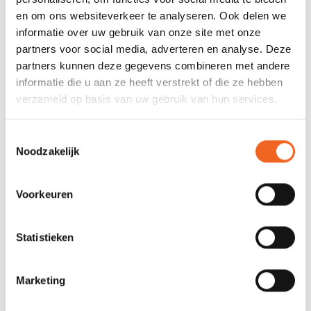
Gewicht:
17.5 kg
en om ons websiteverkeer te analyseren. Ook delen we
Capaciteit:
100 kg
informatie over uw gebruik van onze site met onze
partners voor social media, adverteren en analyse. Deze
partners kunnen deze gegevens combineren met andere
REVIEWS
informatie die u aan ze heeft verstrekt of die ze hebben
verzameld op basis van uw gebruik van hun services.
Nog niet gewaardeerd
Toestemmingsselectie
Noodzakelijk
0 sterren op basis van 0 beoordelingen
JE BEOORDELING TOEVOEGEN
Voorkeuren
Statistieken
GERELATEERDE PRODUCTEN
Marketing