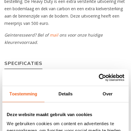
bestelling. De Heavy Duty is een extra versterkte uitvoering met
een bodemlaag en dek van carbon en een extra kielversterking
aan de binnenzijde van de bodem. Deze uitvoering heeft een
meerprijs van 500 euro.
Geïnteresseerd? Bel of
mail
ons voor onze huidige
kleurenvoorraad.
SPECIFICATIES
Materiaal:
Sandwich +, Carbon/Kevlar
Epoxy Vacuum
Toestemming
Details
Over
Lengte:
545 cm
Breedte:
50 cm
Deze website maakt gebruik van cookies
Kuiplengte:
57 cm
We gebruiken cookies om content en advertenties te
personaliseren, om functies voor social media te bieden