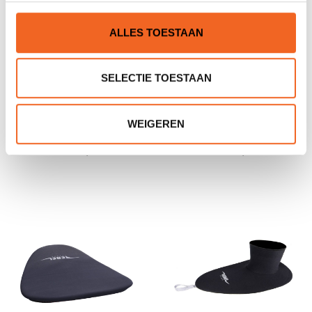
ALLES TOESTAAN
SELECTIE TOESTAAN
REBEL GNARLY DOG 540
REBEL GREENLAND-T 545
WEIGEREN
PLUS, SCHEG
PLUS, SCHEG
€3.290,00
€3.190,00