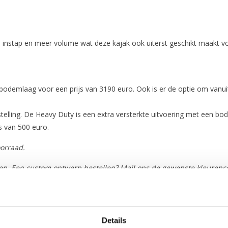
instap en meer volume wat deze kajak ook uiterst geschikt maakt v
bodemlaag voor een prijs van 3190 euro. Ook is er de optie om vanuit
stelling. De Heavy Duty is een extra versterkte uitvoering met een b
s van 500 euro.
orraad.
n. Een custom ontwerp bestellen? Mail ons de gewenste kleurenc
Details