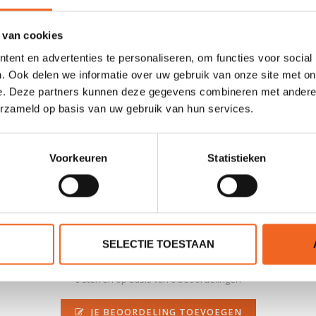
Sandwich +, Carbon/Kevlar Epoxy Vacuum
545 cm
 van cookies
ent en advertenties te personaliseren, om functies voor social
54 cm
. Ook delen we informatie over uw gebruik van onze site met on
83 cm
e. Deze partners kunnen deze gegevens combineren met andere i
erzameld op basis van uw gebruik van hun services.
20 kg
135 kg
Voorkeuren
Statistieken
SELECTIE TOESTAAN
0 sterren op basis van 0 beoordelingen
JE BEOORDELING TOEVOEGEN