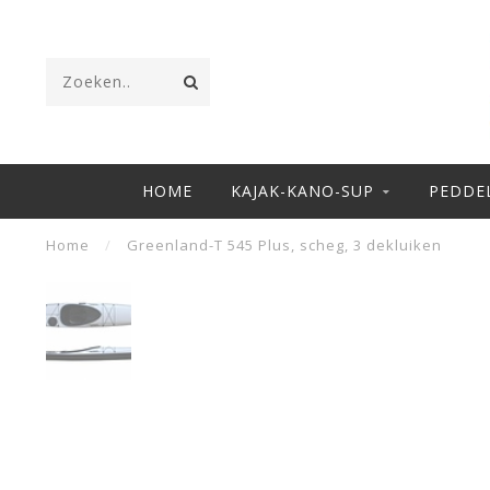
HOME
KAJAK-KANO-SUP
PEDDE
Home
/
Greenland-T 545 Plus, scheg, 3 dekluiken