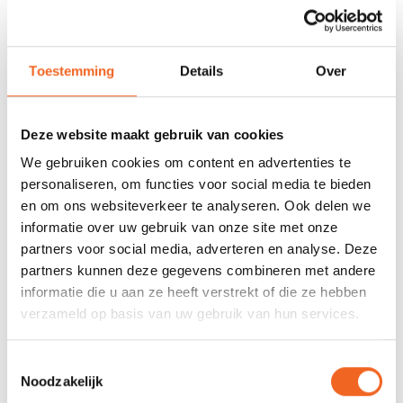
neopreen en hebben blind gestikte naden.
REVIEWS
Toestemming
Details
Over
Nog niet gewaardeerd
Deze website maakt gebruik van cookies
We gebruiken cookies om content en advertenties te
0 sterren op basis van 0 beoordelingen
personaliseren, om functies voor social media te bieden
en om ons websiteverkeer te analyseren. Ook delen we
JE BEOORDELING TOEVOEGEN
informatie over uw gebruik van onze site met onze
partners voor social media, adverteren en analyse. Deze
partners kunnen deze gegevens combineren met andere
GERELATEERDE PRODUCTEN
informatie die u aan ze heeft verstrekt of die ze hebben
verzameld op basis van uw gebruik van hun services.
Toestemmingsselectie
Noodzakelijk