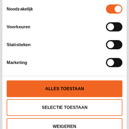
Toestemmingsselectie
Noodzakelijk
Voorkeuren
Statistieken
Marketing
PALM CAP PILOT
PALM HANDSCHOENEN
HIGH TEN
€20,00
€29,00
€22,00
€35,00
ALLES TOESTAAN
SELECTIE TOESTAAN
WEIGEREN