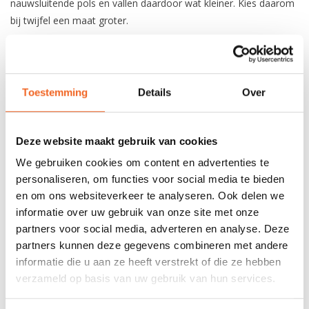
nauwsluitende pols en vallen daardoor wat kleiner. Kies daarom
bij twijfel een maat groter.
Materiaal: 3 mm CR limestone neopreen
Gewicht: 83 gr (L)
Constructie: verlijmd en gestikt
Toestemming
Details
Over
REVIEWS
Deze website maakt gebruik van cookies
We gebruiken cookies om content en advertenties te
Nog niet gewaardeerd
personaliseren, om functies voor social media te bieden
en om ons websiteverkeer te analyseren. Ook delen we
0 sterren op basis van 0 beoordelingen
informatie over uw gebruik van onze site met onze
partners voor social media, adverteren en analyse. Deze
JE BEOORDELING TOEVOEGEN
partners kunnen deze gegevens combineren met andere
informatie die u aan ze heeft verstrekt of die ze hebben
verzameld op basis van uw gebruik van hun services.
GERELATEERDE PRODUCTEN