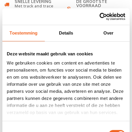
SNELLE LEVERING
DE GROOTSTE
VOORRAAD
Met track and trace
Duizenden kano's op
voorraad
678 GOOGLE REVIEWS
PROEFVAART
Toestemming
Details
Over
MOGELIJKHEID
Beoordeling 4,8/5
Bij onze showroom
sterren
locatie
Deze website maakt gebruik van cookies
We gebruiken cookies om content en advertenties te
INFORMATIE
personaliseren, om functies voor social media te bieden
en om ons websiteverkeer te analyseren. Ook delen we
De Hiko Harnes Belt, ook wel Quick Release genoemd, is een
informatie over uw gebruik van onze site met onze
gordel welke gebruikt kan worden in combinatie met geschikte
partners voor social media, adverteren en analyse. Deze
wildwater- en reddingsvesten. De snel ontgrendelende
partners kunnen deze gegevens combineren met andere
veiligheidsgesp dient om een ​​lading die aan de riem is
informatie die u aan ze heeft verstrekt of die ze hebben
vastgemaakt snel los te te kunnen maken.
verzameld op basis van uw gebruik van hun services.
Toestemmingsselectie
REVIEWS