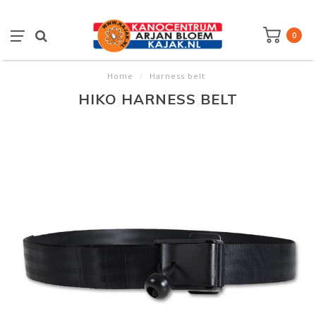
0
Home
/
Harness belt
HIKO HARNESS BELT