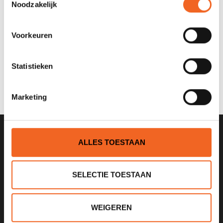
Noodzakelijk
Nog niet gewaardeerd
Voorkeuren
0 sterren op basis van 0 beoordelingen
Statistieken
JE BEOORDELING TOEVOEGEN
Marketing
ALLES TOESTAAN
SCHRIJF JE IN VOOR ONZE
NIEUWSBRIEF
SELECTIE TOESTAAN
WEIGEREN
KANOCENTRUM ARJAN BLOEM