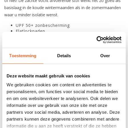
of niet! De zachte vocht afvoerende stof werkt net zo goed als
basislaag in de koude wintermaanden als in de zomermaanden
waar u minder isolatie wenst.
UPF 50+ zonbescherming
Flatlocknaden
Reflecterende details
Duimlussen
Polygiene geurcontrole behandeld
82% gerecycled polyester mini-grid stof
Toestemming
Details
Over
100% polyester (82% gerecycleerd)
135 gr. (M)
Deze website maakt gebruik van cookies
We gebruiken cookies om content en advertenties te
REVIEWS
personaliseren, om functies voor social media te bieden
en om ons websiteverkeer te analyseren. Ook delen we
informatie over uw gebruik van onze site met onze
Nog niet gewaardeerd
partners voor social media, adverteren en analyse. Deze
partners kunnen deze gegevens combineren met andere
0 sterren op basis van 0 beoordelingen
informatie die u aan ze heeft verstrekt of die ze hebben