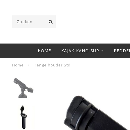
HOME
KAJAK-KANO-SUP
PEDDE
Home
/
Hengelhouder Std