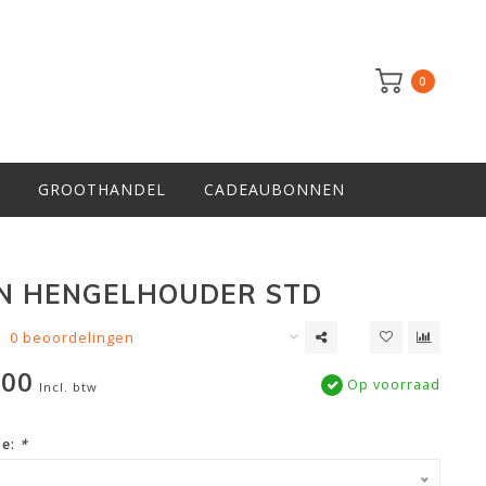
0
GROOTHANDEL
CADEAUBONNEN
N HENGELHOUDER STD
0 beoordelingen
,00
Op voorraad
Incl. btw
ze:
*