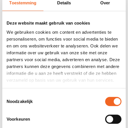
Nog niet gewaardeerd
Toestemming
Details
Over
0 sterren op basis van 0 beoordelingen
Deze website maakt gebruik van cookies
JE BEOORDELING TOEVOEGEN
We gebruiken cookies om content en advertenties te
personaliseren, om functies voor social media te bieden
en om ons websiteverkeer te analyseren. Ook delen we
GERELATEERDE PRODUCTEN
informatie over uw gebruik van onze site met onze
partners voor social media, adverteren en analyse. Deze
partners kunnen deze gegevens combineren met andere
informatie die u aan ze heeft verstrekt of die ze hebben
verzameld op basis van uw gebruik van hun services.
Toestemmingsselectie
Noodzakelijk
Voorkeuren
HIKO PEDDEL-LEASH,
KAJAK SPORT PEDDEL-