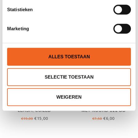
FLEXI TWIST
LEASH, PRO FLEX
Statistieken
€15,00
€10,00
€19,00
€12,50
Marketing
ALLES TOESTAAN
SELECTIE TOESTAAN
WEIGEREN
RUK SPORT PEDDEL-
KAJAK.NL NOOD FLUITJE
LEASH, COILED
MET KOORD 122 DB
€15,00
€6,00
€19,00
€7,50